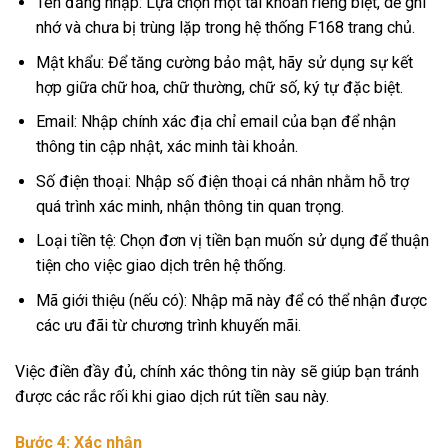
Tên đăng nhập: Lựa chọn một tài khoản riêng biệt, dễ ghi
nhớ và chưa bị trùng lặp trong hệ thống F168 trang chủ.
Mật khẩu: Để tăng cường bảo mật, hãy sử dụng sự kết
hợp giữa chữ hoa, chữ thường, chữ số, ký tự đặc biệt.
Email: Nhập chính xác địa chỉ email của bạn để nhận
thông tin cập nhật, xác minh tài khoản.
Số điện thoại: Nhập số điện thoại cá nhân nhằm hỗ trợ
quá trình xác minh, nhận thông tin quan trọng.
Loại tiền tệ: Chọn đơn vị tiền bạn muốn sử dụng để thuận
tiện cho việc giao dịch trên hệ thống.
Mã giới thiệu (nếu có): Nhập mã này để có thể nhận được
các ưu đãi từ chương trình khuyến mãi.
Việc điền đầy đủ, chính xác thông tin này sẽ giúp bạn tránh
được các rắc rối khi giao dịch rút tiền sau này.
Bước 4: Xác nhận