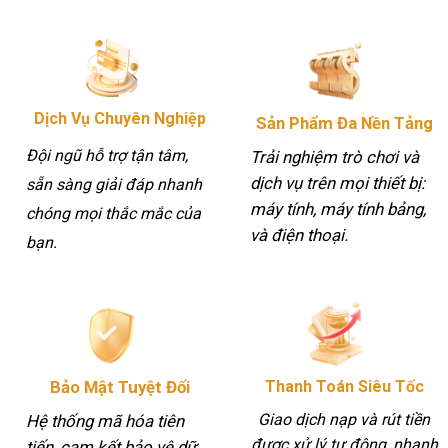
Dịch Vụ Chuyên Nghiệp
Sản Phẩm Đa Nền Tảng
Đội ngũ hỗ trợ tận tâm,
Trải nghiệm trò chơi và
dịch vụ trên mọi thiết bị:
sẵn sàng giải đáp nhanh
máy tính, máy tính bảng,
chóng mọi thắc mắc của
và điện thoại.
bạn.
Bảo Mật Tuyệt Đối
Thanh Toán Siêu Tốc
Giao dịch nạp và rút tiền
Hệ thống mã hóa tiên
được xử lý tự động, nhanh
tiến, cam kết bảo vệ dữ