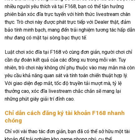
nhiều người yêu thích và tại F168, bạn có thể tận hưởng
phiên bản xóc đĩa trực tuyến với hình thức livestream chân
thực. Trò chơi này được phát trực tiếp với Dealer thật, đảm
bảo tính minh bạch, mang đến trải nghiệm tương tác hấp dẫn
như đang có mặt tại sòng bạc thực tế.
Luật chơi xóc đĩa tại F168 vô cùng đơn giản, người chơi chỉ
cần dự đoán kết quả của các đồng xu trong mỗi ván. Tuy
nhiên, trò chơi này không chỉ phụ thuộc vào may mắn mà còn
yêu cầu khả năng quan sát và tính toán chiến thuật hợp lý.
Với giao diện đẹp mắt, tốc độ truyền tải mượt mà, tỷ lệ
thưởng cao, xóc đĩa livestream chắc chắn sẽ mang lại
những phút giây giải trí đỉnh cao.
Chỉ dẫn cách đăng ký tài khoản F168 nhanh
chóng
Chỉ với vài thao tác đơn giản, bạn đã có thể sở hữu một tài
khoản để trải nghiệm kho game phong phú, cụ thể: