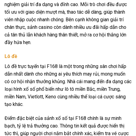
nghiệm giải trí đa dạng và đỉnh cao. Mỗi trò chơi đều được
tối ưu với giao diện mượt mà, thao tác dễ dàng, giúp thành
viên nhập cuộc nhanh chóng. Bên cạnh không gian giải trí
chân thực, sảnh casino còn dành nhiều ưu đãi hấp dẫn cho
cả tân thủ lẫn khách hàng thân thiết, mở ra cơ hội thắng lớn
đầy hứa hẹn.
Lô đề
Lô đề trực tuyến tại F168 là một trong những sân chơi hấp
dẫn nhất dành cho những ai yêu thích may rủi, mong muốn
có cơ hội nhận thưởng khủng. Nhà cái mang đến đa dạng các
loại hình xổ số phổ biến như lô tô miền Bắc, miền Trung,
miền Nam, Vietlott, Keno cùng nhiều thể loại cá cược sáng
tạo khác.
Điểm đặc biệt của sảnh xổ số tại F168 chính là sự minh
bạch, tỷ lệ trả thưởng cao. Thông tin kết quả được hiển thị
tức thì, giúp người chơi nắm bắt chính xác, kiểm tra vé cược