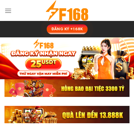
Bỏ
qua
nội
dung
ĐĂNG KÝ +168K