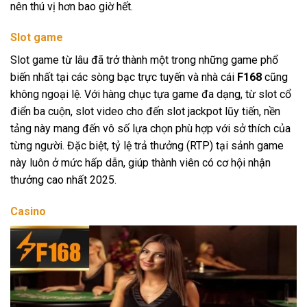
nên thú vị hơn bao giờ hết.
Slot game
Slot game từ lâu đã trở thành một trong những game phổ
biến nhất tại các sòng bạc trực tuyến và nhà cái
F168
cũng
không ngoại lệ. Với hàng chục tựa game đa dạng, từ slot cổ
điển ba cuộn, slot video cho đến slot jackpot lũy tiến, nền
tảng này mang đến vô số lựa chọn phù hợp với sở thích của
từng người. Đặc biệt, tỷ lệ trả thưởng (RTP) tại sảnh game
này luôn ở mức hấp dẫn, giúp thành viên có cơ hội nhận
thưởng cao nhất 2025.
Casino