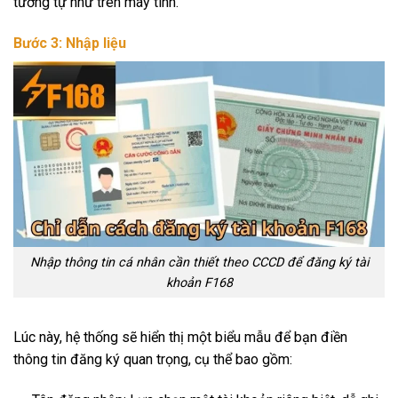
tương tự như trên máy tính.
Bước 3: Nhập liệu
Nhập thông tin cá nhân cần thiết theo CCCD để đăng ký tài
khoản F168
Lúc này, hệ thống sẽ hiển thị một biểu mẫu để bạn điền
thông tin đăng ký quan trọng, cụ thể bao gồm: