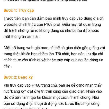
Bước 1: Truy cập
Trước tiên, bạn cần đảm bảo mình truy cập vào đúng địa chỉ
website chính thức của F168 prof. Điều này rất quan trọng
để tránh những rủi ro không đáng có như bị lừa đảo hoặc
mất thông tin cá nhân.
Một số trang web giả mạo có thể có giao diện gần giống với
trang thật, khiến bạn nhầm lẫn. Tốt nhất, bạn nên lưu địa chỉ
chính thức vào trình duyệt hoặc truy cập qua nguồn đáng tin
cậy.
Bước 2: Đăng ký
Khi truy cập vào F168 trang chủ, bạn sẽ dễ dàng nhận thấy
nút “Đăng ký” đặt ở vị trí trên cùng của giao diện. Nhấn vào
đó để tiến hành tạo tài khoản một cách nhanh chóng. Nếu
bạn sử dụng điện thoại di động, các bước thực hiện cũng