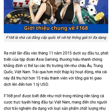
F168 là nhà cái đẳng cấp quốc tế với hệ thống giải trí đa dạng
Ra mắt lần đầu vào tháng 11 năm 2015 dưới sự đầu tư, phát
triển của tập đoàn Asia Gaming, thương hiệu nhanh chóng
khẳng định vị thế tại các thị trường lớn như châu Âu, Trung
Quốc, Việt Nam. Trải qua hơn một thập kỷ hoạt động, nhà cái
này đã thu hút hơn 15 triệu thành viên với tổng giá trị giao
dịch lên đến hơn 1 tỷ USD.
F168 prof được biết đến như một trong những nền tảng cá
cược trực tuyến hàng đầu tại Việt Nam, mang đến cho người
chơi trải nghiệm đa dạng với loạt sản phẩm chất lượng như