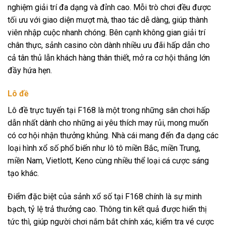
nghiệm giải trí đa dạng và đỉnh cao. Mỗi trò chơi đều được
tối ưu với giao diện mượt mà, thao tác dễ dàng, giúp thành
viên nhập cuộc nhanh chóng. Bên cạnh không gian giải trí
chân thực, sảnh casino còn dành nhiều ưu đãi hấp dẫn cho
cả tân thủ lẫn khách hàng thân thiết, mở ra cơ hội thắng lớn
đầy hứa hẹn.
Lô đề
Lô đề trực tuyến tại F168 là một trong những sân chơi hấp
dẫn nhất dành cho những ai yêu thích may rủi, mong muốn
có cơ hội nhận thưởng khủng. Nhà cái mang đến đa dạng các
loại hình xổ số phổ biến như lô tô miền Bắc, miền Trung,
miền Nam, Vietlott, Keno cùng nhiều thể loại cá cược sáng
tạo khác.
Điểm đặc biệt của sảnh xổ số tại F168 chính là sự minh
bạch, tỷ lệ trả thưởng cao. Thông tin kết quả được hiển thị
tức thì, giúp người chơi nắm bắt chính xác, kiểm tra vé cược