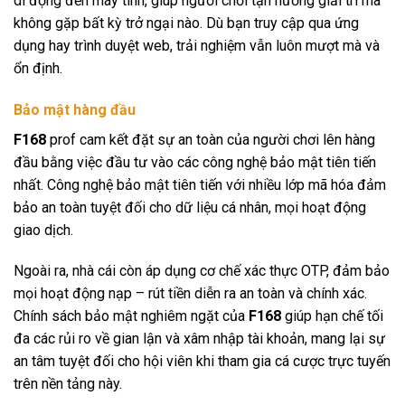
di động đến máy tính, giúp người chơi tận hưởng giải trí mà
không gặp bất kỳ trở ngại nào. Dù bạn truy cập qua ứng
dụng hay trình duyệt web, trải nghiệm vẫn luôn mượt mà và
ổn định.
Bảo mật hàng đầu
F168
prof cam kết đặt sự an toàn của người chơi lên hàng
đầu bằng việc đầu tư vào các công nghệ bảo mật tiên tiến
nhất. Công nghệ bảo mật tiên tiến với nhiều lớp mã hóa đảm
bảo an toàn tuyệt đối cho dữ liệu cá nhân, mọi hoạt động
giao dịch.
Ngoài ra, nhà cái còn áp dụng cơ chế xác thực OTP, đảm bảo
mọi hoạt động nạp – rút tiền diễn ra an toàn và chính xác.
Chính sách bảo mật nghiêm ngặt của
F168
giúp hạn chế tối
đa các rủi ro về gian lận và xâm nhập tài khoản, mang lại sự
an tâm tuyệt đối cho hội viên khi tham gia cá cược trực tuyến
trên nền tảng này.