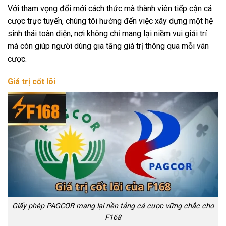
Với tham vọng đổi mới cách thức mà thành viên tiếp cận cá
cược trực tuyến, chúng tôi hướng đến việc xây dựng một hệ
sinh thái toàn diện, nơi không chỉ mang lại niềm vui giải trí
mà còn giúp người dùng gia tăng giá trị thông qua mỗi ván
cược.
Giá trị cốt lõi
Giấy phép PAGCOR mang lại nền tảng cá cược vững chắc cho
F168