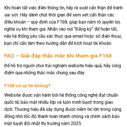
Khi hoàn tất việc điền thông tin, hãy rà soát cẩn thận để tránh
sai sót. Hãy dành chút thời gian để xem xét cẩn thận các
điều khoản – quy định của F168, giúp bạn nắm rõ quyền lợi,
nghĩa vụ khi tham gia. Nhấn vào nút “Đăng ký” để hoàn tất,
nếu hệ thống yêu cầu xác thực qua email hoặc số điện thoại,
bạn chỉ cần làm theo hướng dẫn để kích hoạt tài khoản.
FAQ – Giải đáp thắc mắc khi tham gia F168
Để hỗ trợ người chơi trải nghiệm website hiệu quả, hãy cùng
điểm qua những thắc mắc chung sau đây:
F168 có uy tín không?
Website được vận hành bởi hệ thống công nghệ đạt chuẩn
quốc tế, bảo mật nhiều lớp và luôn minh bạch trong giao
dịch. Thương hiệu đã xây dựng được niềm tin lớn trong cộng
đồng nhờ tốc độ thanh toán nhanh chóng và chính sách bảo
mật tuyệt đối nhất thị trường năm 2025.