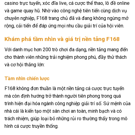
casino trực tuyến, xóc đĩa live, cá cược thể thao, lô đề online
và game quay hũ. Nhờ vào công nghệ tiên tiến cùng dịch vụ
chuyên nghiệp, F168 trang chủ đã và đang không ngừng mở
rộng, cải tiến để đáp ứng mọi nhu cầu giải trí của hội viên.
Khám phá tầm nhìn và giá trị nền tảng F168
Với danh mục hơn 200 trò chơi đa dạng, nền tảng mang đến
cho thành viên những trải nghiệm phong phú, đầy thử thách
và cơ hội thắng lớn:
Tầm nhìn chiến lược
F168 không đơn thuần là một nền tảng cá cược trực tuyến
mà còn định hướng trở thành người tiên phong trong quá
trình hiện đại hóa ngành công nghiệp giải trí số. Sứ mệnh của
nhà cái là kiến tạo một sân chơi an toàn, minh bạch và có
trách nhiệm, giúp loại bỏ những rủi ro thường thấy trong mô
hình cá cược truyền thống.