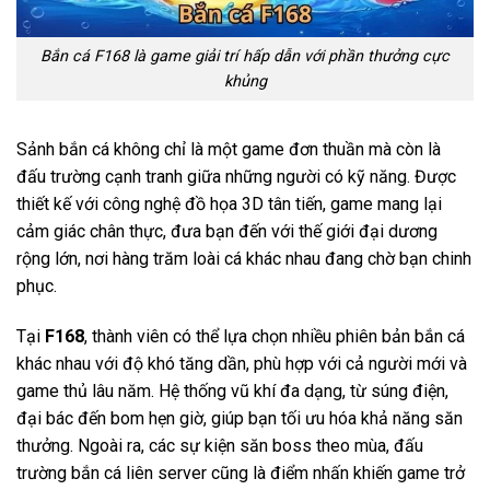
Bắn cá F168 là game giải trí hấp dẫn với phần thưởng cực
khủng
Sảnh bắn cá không chỉ là một game đơn thuần mà còn là
đấu trường cạnh tranh giữa những người có kỹ năng. Được
thiết kế với công nghệ đồ họa 3D tân tiến, game mang lại
cảm giác chân thực, đưa bạn đến với thế giới đại dương
rộng lớn, nơi hàng trăm loài cá khác nhau đang chờ bạn chinh
phục.
Tại
F168
, thành viên có thể lựa chọn nhiều phiên bản bắn cá
khác nhau với độ khó tăng dần, phù hợp với cả người mới và
game thủ lâu năm. Hệ thống vũ khí đa dạng, từ súng điện,
đại bác đến bom hẹn giờ, giúp bạn tối ưu hóa khả năng săn
thưởng. Ngoài ra, các sự kiện săn boss theo mùa, đấu
trường bắn cá liên server cũng là điểm nhấn khiến game trở