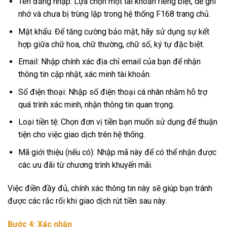
Tên đăng nhập: Lựa chọn một tài khoản riêng biệt, dễ ghi
nhớ và chưa bị trùng lặp trong hệ thống F168 trang chủ.
Mật khẩu: Để tăng cường bảo mật, hãy sử dụng sự kết
hợp giữa chữ hoa, chữ thường, chữ số, ký tự đặc biệt.
Email: Nhập chính xác địa chỉ email của bạn để nhận
thông tin cập nhật, xác minh tài khoản.
Số điện thoại: Nhập số điện thoại cá nhân nhằm hỗ trợ
quá trình xác minh, nhận thông tin quan trọng.
Loại tiền tệ: Chọn đơn vị tiền bạn muốn sử dụng để thuận
tiện cho việc giao dịch trên hệ thống.
Mã giới thiệu (nếu có): Nhập mã này để có thể nhận được
các ưu đãi từ chương trình khuyến mãi.
Việc điền đầy đủ, chính xác thông tin này sẽ giúp bạn tránh
được các rắc rối khi giao dịch rút tiền sau này.
Bước 4: Xác nhận