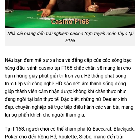
Nhà cái mang đến trải nghiệm casino trực tuyến chân thực tại
F168
Nếu bạn đam mê sự xa hoa và đẳng cấp của các sòng bạc
hàng đầu, sảnh casino tại F168 chắc chắn sẽ mang lại cho
bạn những giây phút giải trí trọn vẹn. Hệ thống phát sóng
trực tiếp với công nghệ HD sắc nét, âm thanh sống động
giúp thành viên cảm nhận được không khí chân thực như
đang ngồi tại bàn thực tế. Đặc biệt, những nữ Dealer xinh
đẹp, chuyên nghiệp sẽ trực tiếp điều hành các ván bài, mang
lại sự phấn khích cho người tham gia.
Tại F168, người chơi có thể khám phá từ Baccarat, Blackjack,
Poker cho đến Rồng Hổ, Roulette, Sicbo, mang đến trải