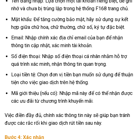
Tên đăng nhập: Lựa chọn một tài khoản riêng biệt, dễ ghi
nhớ và chưa bị trùng lặp trong hệ thống F168 trang chủ.
Mật khẩu: Để tăng cường bảo mật, hãy sử dụng sự kết
hợp giữa chữ hoa, chữ thường, chữ số, ký tự đặc biệt.
Email: Nhập chính xác địa chỉ email của bạn để nhận
thông tin cập nhật, xác minh tài khoản.
Số điện thoại: Nhập số điện thoại cá nhân nhằm hỗ trợ
quá trình xác minh, nhận thông tin quan trọng.
Loại tiền tệ: Chọn đơn vị tiền bạn muốn sử dụng để thuận
tiện cho việc giao dịch trên hệ thống.
Mã giới thiệu (nếu có): Nhập mã này để có thể nhận được
các ưu đãi từ chương trình khuyến mãi.
Việc điền đầy đủ, chính xác thông tin này sẽ giúp bạn tránh
được các rắc rối khi giao dịch rút tiền sau này.
Bước 4: Xác nhận