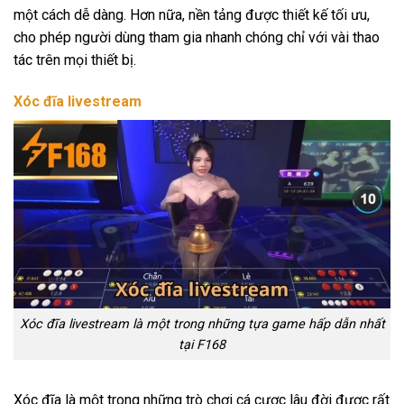
một cách dễ dàng. Hơn nữa, nền tảng được thiết kế tối ưu,
cho phép người dùng tham gia nhanh chóng chỉ với vài thao
tác trên mọi thiết bị.
Xóc đĩa livestream
Xóc đĩa livestream là một trong những tựa game hấp dẫn nhất
tại F168
Xóc đĩa là một trong những trò chơi cá cược lâu đời được rất