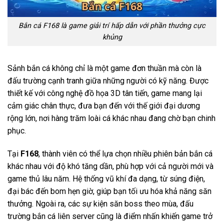
Bắn cá F168 là game giải trí hấp dẫn với phần thưởng cực
khủng
Sảnh bắn cá không chỉ là một game đơn thuần mà còn là
đấu trường cạnh tranh giữa những người có kỹ năng. Được
thiết kế với công nghệ đồ họa 3D tân tiến, game mang lại
cảm giác chân thực, đưa bạn đến với thế giới đại dương
rộng lớn, nơi hàng trăm loài cá khác nhau đang chờ bạn chinh
phục.
Tại
F168
, thành viên có thể lựa chọn nhiều phiên bản bắn cá
khác nhau với độ khó tăng dần, phù hợp với cả người mới và
game thủ lâu năm. Hệ thống vũ khí đa dạng, từ súng điện,
đại bác đến bom hẹn giờ, giúp bạn tối ưu hóa khả năng săn
thưởng. Ngoài ra, các sự kiện săn boss theo mùa, đấu
trường bắn cá liên server cũng là điểm nhấn khiến game trở