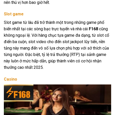
nên thú vị hơn bao giờ hết.
Slot game
Slot game từ lâu đã trở thành một trong những game phổ
biến nhất tại các sòng bạc trực tuyến và nhà cái
F168
cũng
không ngoại lệ. Với hàng chục tựa game đa dạng, từ slot cổ
điển ba cuộn, slot video cho đến slot jackpot lũy tiến, nền
tảng này mang đến vô số lựa chọn phù hợp với sở thích của
từng người. Đặc biệt, tỷ lệ trả thưởng (RTP) tại sảnh game
này luôn ở mức hấp dẫn, giúp thành viên có cơ hội nhận
thưởng cao nhất 2025.
Casino