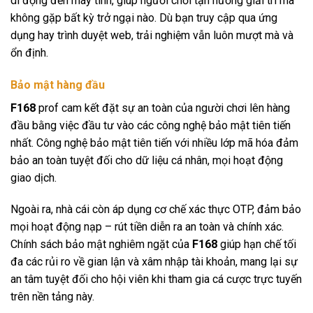
di động đến máy tính, giúp người chơi tận hưởng giải trí mà
không gặp bất kỳ trở ngại nào. Dù bạn truy cập qua ứng
dụng hay trình duyệt web, trải nghiệm vẫn luôn mượt mà và
ổn định.
Bảo mật hàng đầu
F168
prof cam kết đặt sự an toàn của người chơi lên hàng
đầu bằng việc đầu tư vào các công nghệ bảo mật tiên tiến
nhất. Công nghệ bảo mật tiên tiến với nhiều lớp mã hóa đảm
bảo an toàn tuyệt đối cho dữ liệu cá nhân, mọi hoạt động
giao dịch.
Ngoài ra, nhà cái còn áp dụng cơ chế xác thực OTP, đảm bảo
mọi hoạt động nạp – rút tiền diễn ra an toàn và chính xác.
Chính sách bảo mật nghiêm ngặt của
F168
giúp hạn chế tối
đa các rủi ro về gian lận và xâm nhập tài khoản, mang lại sự
an tâm tuyệt đối cho hội viên khi tham gia cá cược trực tuyến
trên nền tảng này.