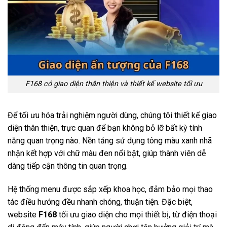
F168 có giao diện thân thiện và thiết kế website tối ưu
Để tối ưu hóa trải nghiệm người dùng, chúng tôi thiết kế giao
diện thân thiện, trực quan để bạn không bỏ lỡ bất kỳ tính
năng quan trọng nào. Nền tảng sử dụng tông màu xanh nhã
nhặn kết hợp với chữ màu đen nổi bật, giúp thành viên dễ
dàng tiếp cận thông tin quan trọng.
Hệ thống menu được sắp xếp khoa học, đảm bảo mọi thao
tác điều hướng đều nhanh chóng, thuận tiện. Đặc biệt,
website
F168
tối ưu giao diện cho mọi thiết bị, từ điện thoại