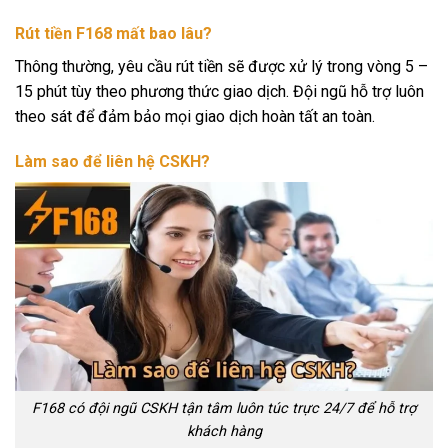
Rút tiền F168 mất bao lâu?
Thông thường, yêu cầu rút tiền sẽ được xử lý trong vòng 5 –
15 phút tùy theo phương thức giao dịch. Đội ngũ hỗ trợ luôn
theo sát để đảm bảo mọi giao dịch hoàn tất an toàn.
Làm sao để liên hệ CSKH?
F168 có đội ngũ CSKH tận tâm luôn túc trực 24/7 để hỗ trợ
khách hàng