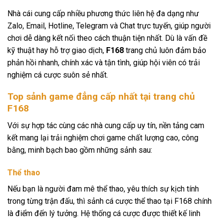
Nhà cái cung cấp nhiều phương thức liên hệ đa dạng như
Zalo, Email, Hotline, Telegram và Chat trực tuyến, giúp người
chơi dễ dàng kết nối theo cách thuận tiện nhất. Dù là vấn đề
kỹ thuật hay hỗ trợ giao dịch,
F168
trang chủ luôn đảm bảo
phản hồi nhanh, chính xác và tận tình, giúp hội viên có trải
nghiệm cá cược suôn sẻ nhất.
Top sảnh game đẳng cấp nhất tại trang chủ
F168
Với sự hợp tác cùng các nhà cung cấp uy tín, nền tảng cam
kết mang lại trải nghiệm chơi game chất lượng cao, công
bằng, minh bạch bao gồm những sảnh sau:
Thể thao
Nếu bạn là người đam mê thể thao, yêu thích sự kịch tính
trong từng trận đấu, thì sảnh cá cược thể thao tại F168 chính
là điểm đến lý tưởng. Hệ thống cá cược được thiết kế linh