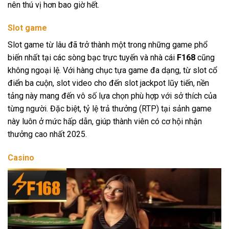
nên thú vị hơn bao giờ hết.
Slot game
Slot game từ lâu đã trở thành một trong những game phổ
biến nhất tại các sòng bạc trực tuyến và nhà cái
F168
cũng
không ngoại lệ. Với hàng chục tựa game đa dạng, từ slot cổ
điển ba cuộn, slot video cho đến slot jackpot lũy tiến, nền
tảng này mang đến vô số lựa chọn phù hợp với sở thích của
từng người. Đặc biệt, tỷ lệ trả thưởng (RTP) tại sảnh game
này luôn ở mức hấp dẫn, giúp thành viên có cơ hội nhận
thưởng cao nhất 2025.
Casino