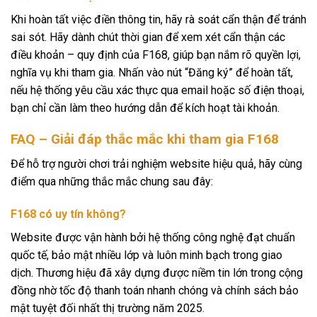
Khi hoàn tất việc điền thông tin, hãy rà soát cẩn thận để tránh
sai sót. Hãy dành chút thời gian để xem xét cẩn thận các
điều khoản – quy định của F168, giúp bạn nắm rõ quyền lợi,
nghĩa vụ khi tham gia. Nhấn vào nút “Đăng ký” để hoàn tất,
nếu hệ thống yêu cầu xác thực qua email hoặc số điện thoại,
bạn chỉ cần làm theo hướng dẫn để kích hoạt tài khoản.
FAQ – Giải đáp thắc mắc khi tham gia F168
Để hỗ trợ người chơi trải nghiệm website hiệu quả, hãy cùng
điểm qua những thắc mắc chung sau đây:
F168 có uy tín không?
Website được vận hành bởi hệ thống công nghệ đạt chuẩn
quốc tế, bảo mật nhiều lớp và luôn minh bạch trong giao
dịch. Thương hiệu đã xây dựng được niềm tin lớn trong cộng
đồng nhờ tốc độ thanh toán nhanh chóng và chính sách bảo
mật tuyệt đối nhất thị trường năm 2025.