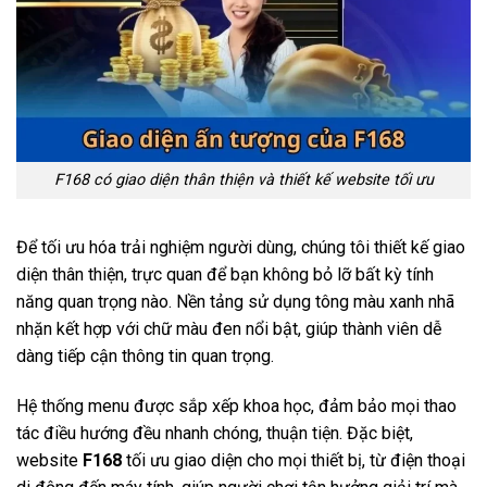
F168 có giao diện thân thiện và thiết kế website tối ưu
Để tối ưu hóa trải nghiệm người dùng, chúng tôi thiết kế giao
diện thân thiện, trực quan để bạn không bỏ lỡ bất kỳ tính
năng quan trọng nào. Nền tảng sử dụng tông màu xanh nhã
nhặn kết hợp với chữ màu đen nổi bật, giúp thành viên dễ
dàng tiếp cận thông tin quan trọng.
Hệ thống menu được sắp xếp khoa học, đảm bảo mọi thao
tác điều hướng đều nhanh chóng, thuận tiện. Đặc biệt,
website
F168
tối ưu giao diện cho mọi thiết bị, từ điện thoại