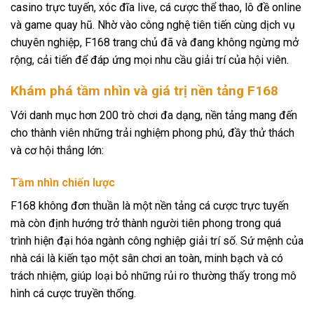
casino trực tuyến, xóc đĩa live, cá cược thể thao, lô đề online
và game quay hũ. Nhờ vào công nghệ tiên tiến cùng dịch vụ
chuyên nghiệp, F168 trang chủ đã và đang không ngừng mở
rộng, cải tiến để đáp ứng mọi nhu cầu giải trí của hội viên.
Khám phá tầm nhìn và giá trị nền tảng F168
Với danh mục hơn 200 trò chơi đa dạng, nền tảng mang đến
cho thành viên những trải nghiệm phong phú, đầy thử thách
và cơ hội thắng lớn:
Tầm nhìn chiến lược
F168 không đơn thuần là một nền tảng cá cược trực tuyến
mà còn định hướng trở thành người tiên phong trong quá
trình hiện đại hóa ngành công nghiệp giải trí số. Sứ mệnh của
nhà cái là kiến tạo một sân chơi an toàn, minh bạch và có
trách nhiệm, giúp loại bỏ những rủi ro thường thấy trong mô
hình cá cược truyền thống.