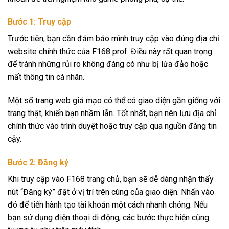
Bước 1: Truy cập
Trước tiên, bạn cần đảm bảo mình truy cập vào đúng địa chỉ
website chính thức của F168 prof. Điều này rất quan trọng
để tránh những rủi ro không đáng có như bị lừa đảo hoặc
mất thông tin cá nhân.
Một số trang web giả mạo có thể có giao diện gần giống với
trang thật, khiến bạn nhầm lẫn. Tốt nhất, bạn nên lưu địa chỉ
chính thức vào trình duyệt hoặc truy cập qua nguồn đáng tin
cậy.
Bước 2: Đăng ký
Khi truy cập vào F168 trang chủ, bạn sẽ dễ dàng nhận thấy
nút “Đăng ký” đặt ở vị trí trên cùng của giao diện. Nhấn vào
đó để tiến hành tạo tài khoản một cách nhanh chóng. Nếu
bạn sử dụng điện thoại di động, các bước thực hiện cũng