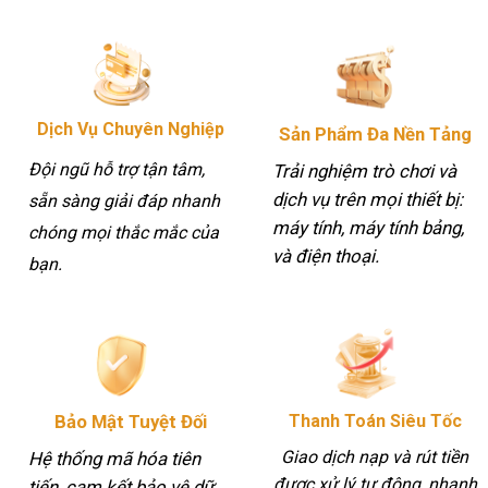
Dịch Vụ Chuyên Nghiệp
Sản Phẩm Đa Nền Tảng
Đội ngũ hỗ trợ tận tâm,
Trải nghiệm trò chơi và
dịch vụ trên mọi thiết bị:
sẵn sàng giải đáp nhanh
máy tính, máy tính bảng,
chóng mọi thắc mắc của
và điện thoại.
bạn.
Bảo Mật Tuyệt Đối
Thanh Toán Siêu Tốc
Giao dịch nạp và rút tiền
Hệ thống mã hóa tiên
được xử lý tự động, nhanh
tiến, cam kết bảo vệ dữ