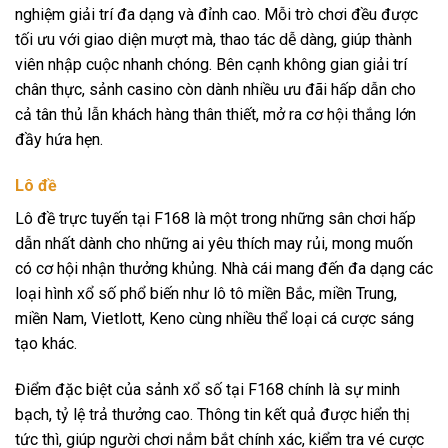
nghiệm giải trí đa dạng và đỉnh cao. Mỗi trò chơi đều được
tối ưu với giao diện mượt mà, thao tác dễ dàng, giúp thành
viên nhập cuộc nhanh chóng. Bên cạnh không gian giải trí
chân thực, sảnh casino còn dành nhiều ưu đãi hấp dẫn cho
cả tân thủ lẫn khách hàng thân thiết, mở ra cơ hội thắng lớn
đầy hứa hẹn.
Lô đề
Lô đề trực tuyến tại F168 là một trong những sân chơi hấp
dẫn nhất dành cho những ai yêu thích may rủi, mong muốn
có cơ hội nhận thưởng khủng. Nhà cái mang đến đa dạng các
loại hình xổ số phổ biến như lô tô miền Bắc, miền Trung,
miền Nam, Vietlott, Keno cùng nhiều thể loại cá cược sáng
tạo khác.
Điểm đặc biệt của sảnh xổ số tại F168 chính là sự minh
bạch, tỷ lệ trả thưởng cao. Thông tin kết quả được hiển thị
tức thì, giúp người chơi nắm bắt chính xác, kiểm tra vé cược