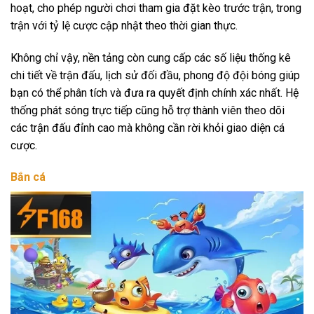
hoạt, cho phép người chơi tham gia đặt kèo trước trận, trong
trận với tỷ lệ cược cập nhật theo thời gian thực.
Không chỉ vậy, nền tảng còn cung cấp các số liệu thống kê
chi tiết về trận đấu, lịch sử đối đầu, phong độ đội bóng giúp
bạn có thể phân tích và đưa ra quyết định chính xác nhất. Hệ
thống phát sóng trực tiếp cũng hỗ trợ thành viên theo dõi
các trận đấu đỉnh cao mà không cần rời khỏi giao diện cá
cược.
Bắn cá