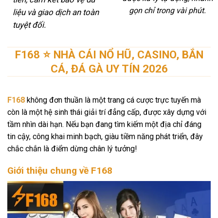
gọn chỉ trong vài phút.
liệu và giao dịch an toàn
tuyệt đối.
F168 ⭐️ NHÀ CÁI NỔ HŨ, CASINO, BẮN
CÁ, ĐÁ GÀ UY TÍN 2026
F168
không đơn thuần là một trang cá cược trực tuyến mà
còn là một hệ sinh thái giải trí đẳng cấp, được xây dựng với
tầm nhìn dài hạn. Nếu bạn đang tìm kiếm một địa chỉ đáng
tin cậy, công khai minh bạch, giàu tiềm năng phát triển, đây
chắc chắn là điểm dừng chân lý tưởng!
Giới thiệu chung về F168