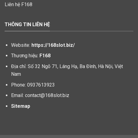
Liên hệ F168
THÔNG TIN LIÊN HỆ
Website:
https://168slot.biz/
Thương hiệu:
F168
Địa chỉ: Số 32 Ngõ 71, Láng Hạ, Ba Đình, Hà Nội, Việt
Nam
Phone: 0937613923
Email:
contact@168slot.biz
Sitemap