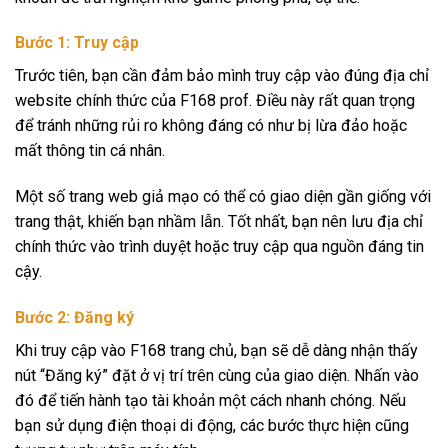
Bước 1: Truy cập
Trước tiên, bạn cần đảm bảo mình truy cập vào đúng địa chỉ
website chính thức của F168 prof. Điều này rất quan trọng
để tránh những rủi ro không đáng có như bị lừa đảo hoặc
mất thông tin cá nhân.
Một số trang web giả mạo có thể có giao diện gần giống với
trang thật, khiến bạn nhầm lẫn. Tốt nhất, bạn nên lưu địa chỉ
chính thức vào trình duyệt hoặc truy cập qua nguồn đáng tin
cậy.
Bước 2: Đăng ký
Khi truy cập vào F168 trang chủ, bạn sẽ dễ dàng nhận thấy
nút “Đăng ký” đặt ở vị trí trên cùng của giao diện. Nhấn vào
đó để tiến hành tạo tài khoản một cách nhanh chóng. Nếu
bạn sử dụng điện thoại di động, các bước thực hiện cũng