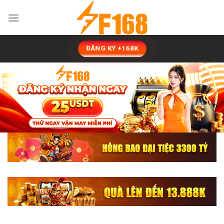
Bỏ
qua
nội
dung
ĐĂNG KÝ +168K