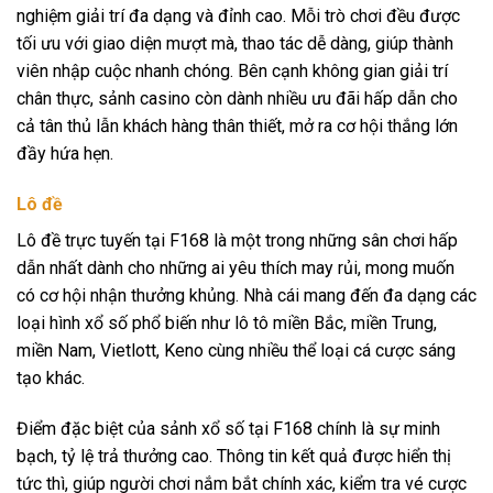
nghiệm giải trí đa dạng và đỉnh cao. Mỗi trò chơi đều được
tối ưu với giao diện mượt mà, thao tác dễ dàng, giúp thành
viên nhập cuộc nhanh chóng. Bên cạnh không gian giải trí
chân thực, sảnh casino còn dành nhiều ưu đãi hấp dẫn cho
cả tân thủ lẫn khách hàng thân thiết, mở ra cơ hội thắng lớn
đầy hứa hẹn.
Lô đề
Lô đề trực tuyến tại F168 là một trong những sân chơi hấp
dẫn nhất dành cho những ai yêu thích may rủi, mong muốn
có cơ hội nhận thưởng khủng. Nhà cái mang đến đa dạng các
loại hình xổ số phổ biến như lô tô miền Bắc, miền Trung,
miền Nam, Vietlott, Keno cùng nhiều thể loại cá cược sáng
tạo khác.
Điểm đặc biệt của sảnh xổ số tại F168 chính là sự minh
bạch, tỷ lệ trả thưởng cao. Thông tin kết quả được hiển thị
tức thì, giúp người chơi nắm bắt chính xác, kiểm tra vé cược