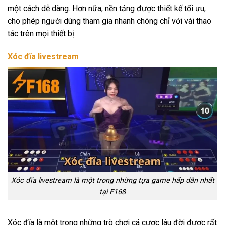
một cách dễ dàng. Hơn nữa, nền tảng được thiết kế tối ưu,
cho phép người dùng tham gia nhanh chóng chỉ với vài thao
tác trên mọi thiết bị.
Xóc đĩa livestream
Xóc đĩa livestream là một trong những tựa game hấp dẫn nhất
tại F168
Xóc đĩa là một trong những trò chơi cá cược lâu đời được rất