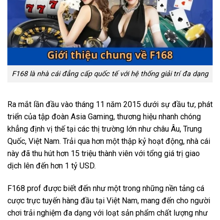
F168 là nhà cái đẳng cấp quốc tế với hệ thống giải trí đa dạng
Ra mắt lần đầu vào tháng 11 năm 2015 dưới sự đầu tư, phát
triển của tập đoàn Asia Gaming, thương hiệu nhanh chóng
khẳng định vị thế tại các thị trường lớn như châu Âu, Trung
Quốc, Việt Nam. Trải qua hơn một thập kỷ hoạt động, nhà cái
này đã thu hút hơn 15 triệu thành viên với tổng giá trị giao
dịch lên đến hơn 1 tỷ USD.
F168 prof được biết đến như một trong những nền tảng cá
cược trực tuyến hàng đầu tại Việt Nam, mang đến cho người
chơi trải nghiệm đa dạng với loạt sản phẩm chất lượng như