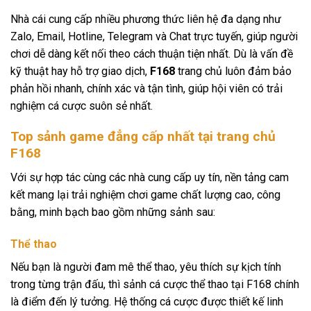
Nhà cái cung cấp nhiều phương thức liên hệ đa dạng như
Zalo, Email, Hotline, Telegram và Chat trực tuyến, giúp người
chơi dễ dàng kết nối theo cách thuận tiện nhất. Dù là vấn đề
kỹ thuật hay hỗ trợ giao dịch,
F168
trang chủ luôn đảm bảo
phản hồi nhanh, chính xác và tận tình, giúp hội viên có trải
nghiệm cá cược suôn sẻ nhất.
Top sảnh game đẳng cấp nhất tại trang chủ
F168
Với sự hợp tác cùng các nhà cung cấp uy tín, nền tảng cam
kết mang lại trải nghiệm chơi game chất lượng cao, công
bằng, minh bạch bao gồm những sảnh sau:
Thể thao
Nếu bạn là người đam mê thể thao, yêu thích sự kịch tính
trong từng trận đấu, thì sảnh cá cược thể thao tại F168 chính
là điểm đến lý tưởng. Hệ thống cá cược được thiết kế linh