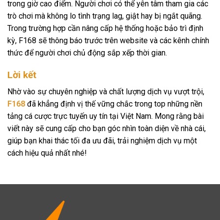
trong giờ cao điểm. Người chơi có thể yên tâm tham gia các
trò chơi mà không lo tình trạng lag, giật hay bị ngắt quãng.
Trong trường hợp cần nâng cấp hệ thống hoặc bảo trì định
kỳ, F168 sẽ thông báo trước trên website và các kênh chính
thức để người chơi chủ động sắp xếp thời gian.
Lời kết
Nhờ vào sự chuyên nghiệp và chất lượng dịch vụ vượt trội,
F168
đã khẳng định vị thế vững chắc trong top những nền
tảng cá cược trực tuyến uy tín tại Việt Nam. Mong rằng bài
viết này sẽ cung cấp cho bạn góc nhìn toàn diện về nhà cái,
giúp bạn khai thác tối đa ưu đãi, trải nghiệm dịch vụ một
cách hiệu quả nhất nhé!