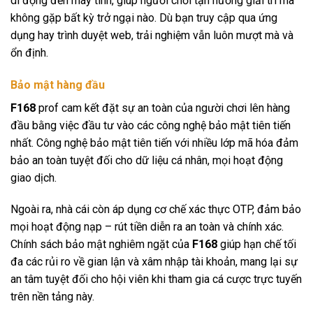
di động đến máy tính, giúp người chơi tận hưởng giải trí mà
không gặp bất kỳ trở ngại nào. Dù bạn truy cập qua ứng
dụng hay trình duyệt web, trải nghiệm vẫn luôn mượt mà và
ổn định.
Bảo mật hàng đầu
F168
prof cam kết đặt sự an toàn của người chơi lên hàng
đầu bằng việc đầu tư vào các công nghệ bảo mật tiên tiến
nhất. Công nghệ bảo mật tiên tiến với nhiều lớp mã hóa đảm
bảo an toàn tuyệt đối cho dữ liệu cá nhân, mọi hoạt động
giao dịch.
Ngoài ra, nhà cái còn áp dụng cơ chế xác thực OTP, đảm bảo
mọi hoạt động nạp – rút tiền diễn ra an toàn và chính xác.
Chính sách bảo mật nghiêm ngặt của
F168
giúp hạn chế tối
đa các rủi ro về gian lận và xâm nhập tài khoản, mang lại sự
an tâm tuyệt đối cho hội viên khi tham gia cá cược trực tuyến
trên nền tảng này.