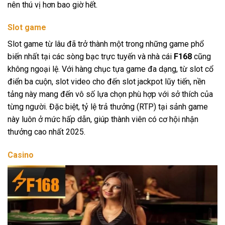
nên thú vị hơn bao giờ hết.
Slot game
Slot game từ lâu đã trở thành một trong những game phổ
biến nhất tại các sòng bạc trực tuyến và nhà cái
F168
cũng
không ngoại lệ. Với hàng chục tựa game đa dạng, từ slot cổ
điển ba cuộn, slot video cho đến slot jackpot lũy tiến, nền
tảng này mang đến vô số lựa chọn phù hợp với sở thích của
từng người. Đặc biệt, tỷ lệ trả thưởng (RTP) tại sảnh game
này luôn ở mức hấp dẫn, giúp thành viên có cơ hội nhận
thưởng cao nhất 2025.
Casino