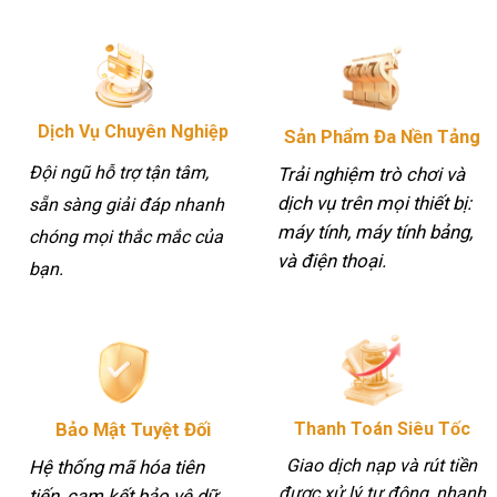
Dịch Vụ Chuyên Nghiệp
Sản Phẩm Đa Nền Tảng
Đội ngũ hỗ trợ tận tâm,
Trải nghiệm trò chơi và
dịch vụ trên mọi thiết bị:
sẵn sàng giải đáp nhanh
máy tính, máy tính bảng,
chóng mọi thắc mắc của
và điện thoại.
bạn.
Bảo Mật Tuyệt Đối
Thanh Toán Siêu Tốc
Giao dịch nạp và rút tiền
Hệ thống mã hóa tiên
được xử lý tự động, nhanh
tiến, cam kết bảo vệ dữ