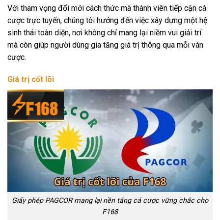
Với tham vọng đổi mới cách thức mà thành viên tiếp cận cá
cược trực tuyến, chúng tôi hướng đến việc xây dựng một hệ
sinh thái toàn diện, nơi không chỉ mang lại niềm vui giải trí
mà còn giúp người dùng gia tăng giá trị thông qua mỗi ván
cược.
Giá trị cốt lõi
Giấy phép PAGCOR mang lại nền tảng cá cược vững chắc cho
F168