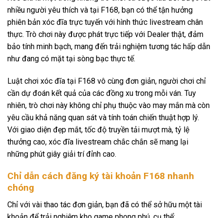
nhiều người yêu thích và tại F168, bạn có thể tận hưởng
phiên bản xóc đĩa trực tuyến với hình thức livestream chân
thực. Trò chơi này được phát trực tiếp với Dealer thật, đảm
bảo tính minh bạch, mang đến trải nghiệm tương tác hấp dẫn
như đang có mặt tại sòng bạc thực tế.
Luật chơi xóc đĩa tại F168 vô cùng đơn giản, người chơi chỉ
cần dự đoán kết quả của các đồng xu trong mỗi ván. Tuy
nhiên, trò chơi này không chỉ phụ thuộc vào may mắn mà còn
yêu cầu khả năng quan sát và tính toán chiến thuật hợp lý.
Với giao diện đẹp mắt, tốc độ truyền tải mượt mà, tỷ lệ
thưởng cao, xóc đĩa livestream chắc chắn sẽ mang lại
những phút giây giải trí đỉnh cao.
Chỉ dẫn cách đăng ký tài khoản F168 nhanh
chóng
Chỉ với vài thao tác đơn giản, bạn đã có thể sở hữu một tài
khoản để trải nghiệm kho game phong phú, cụ thể: