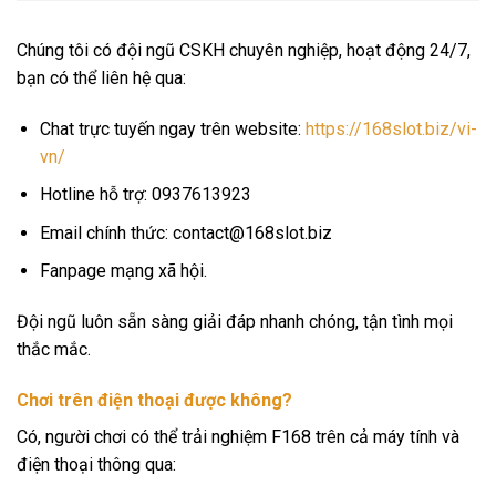
Chúng tôi có đội ngũ CSKH chuyên nghiệp, hoạt động 24/7,
bạn có thể liên hệ qua:
Chat trực tuyến ngay trên website:
https://168slot.biz/vi-
vn/
Hotline hỗ trợ: 0937613923
Email chính thức:
contact@168slot.biz
Fanpage mạng xã hội.
Đội ngũ luôn sẵn sàng giải đáp nhanh chóng, tận tình mọi
thắc mắc.
Chơi trên điện thoại được không?
Có, người chơi có thể trải nghiệm F168 trên cả máy tính và
điện thoại thông qua: