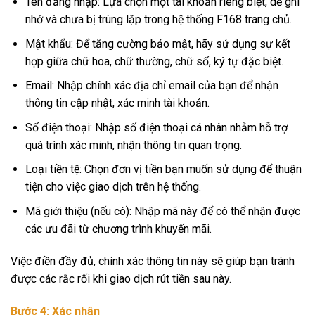
Tên đăng nhập: Lựa chọn một tài khoản riêng biệt, dễ ghi
nhớ và chưa bị trùng lặp trong hệ thống F168 trang chủ.
Mật khẩu: Để tăng cường bảo mật, hãy sử dụng sự kết
hợp giữa chữ hoa, chữ thường, chữ số, ký tự đặc biệt.
Email: Nhập chính xác địa chỉ email của bạn để nhận
thông tin cập nhật, xác minh tài khoản.
Số điện thoại: Nhập số điện thoại cá nhân nhằm hỗ trợ
quá trình xác minh, nhận thông tin quan trọng.
Loại tiền tệ: Chọn đơn vị tiền bạn muốn sử dụng để thuận
tiện cho việc giao dịch trên hệ thống.
Mã giới thiệu (nếu có): Nhập mã này để có thể nhận được
các ưu đãi từ chương trình khuyến mãi.
Việc điền đầy đủ, chính xác thông tin này sẽ giúp bạn tránh
được các rắc rối khi giao dịch rút tiền sau này.
Bước 4: Xác nhận