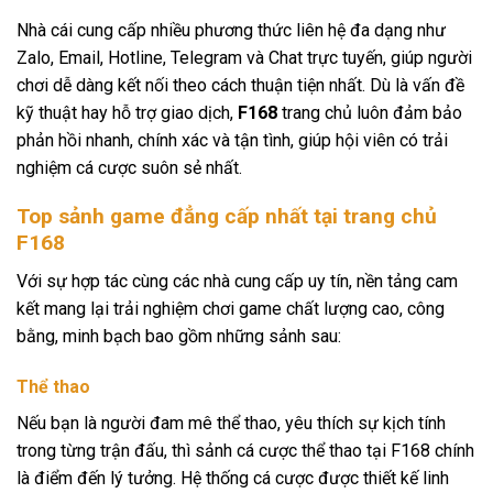
Nhà cái cung cấp nhiều phương thức liên hệ đa dạng như
Zalo, Email, Hotline, Telegram và Chat trực tuyến, giúp người
chơi dễ dàng kết nối theo cách thuận tiện nhất. Dù là vấn đề
kỹ thuật hay hỗ trợ giao dịch,
F168
trang chủ luôn đảm bảo
phản hồi nhanh, chính xác và tận tình, giúp hội viên có trải
nghiệm cá cược suôn sẻ nhất.
Top sảnh game đẳng cấp nhất tại trang chủ
F168
Với sự hợp tác cùng các nhà cung cấp uy tín, nền tảng cam
kết mang lại trải nghiệm chơi game chất lượng cao, công
bằng, minh bạch bao gồm những sảnh sau:
Thể thao
Nếu bạn là người đam mê thể thao, yêu thích sự kịch tính
trong từng trận đấu, thì sảnh cá cược thể thao tại F168 chính
là điểm đến lý tưởng. Hệ thống cá cược được thiết kế linh