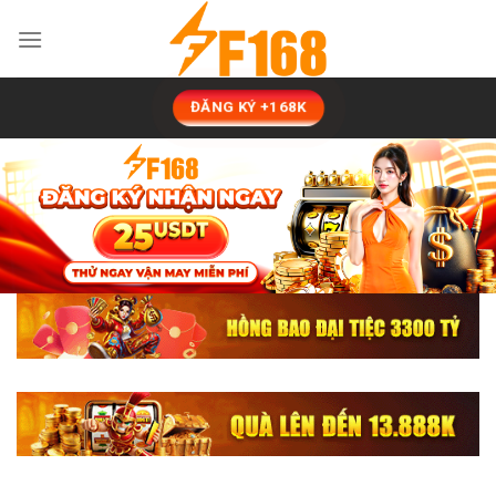
Bỏ
qua
nội
dung
ĐĂNG KÝ +168K