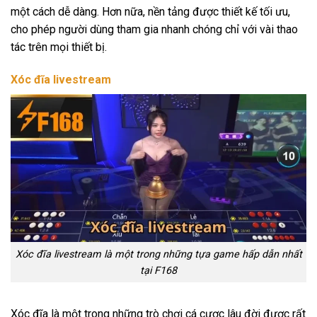
một cách dễ dàng. Hơn nữa, nền tảng được thiết kế tối ưu,
cho phép người dùng tham gia nhanh chóng chỉ với vài thao
tác trên mọi thiết bị.
Xóc đĩa livestream
Xóc đĩa livestream là một trong những tựa game hấp dẫn nhất
tại F168
Xóc đĩa là một trong những trò chơi cá cược lâu đời được rất