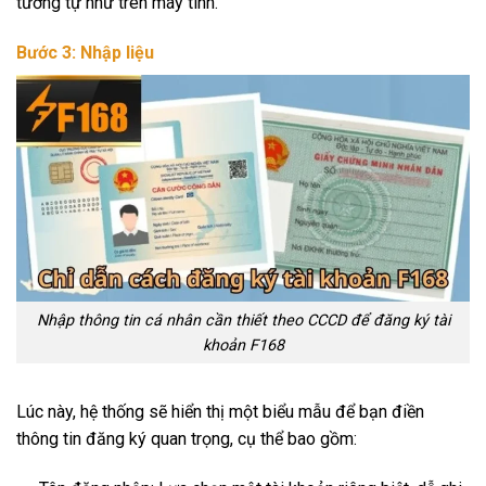
tương tự như trên máy tính.
Bước 3: Nhập liệu
Nhập thông tin cá nhân cần thiết theo CCCD để đăng ký tài
khoản F168
Lúc này, hệ thống sẽ hiển thị một biểu mẫu để bạn điền
thông tin đăng ký quan trọng, cụ thể bao gồm: