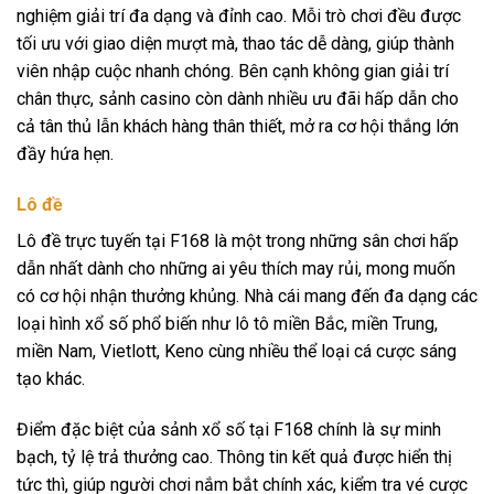
nghiệm giải trí đa dạng và đỉnh cao. Mỗi trò chơi đều được
tối ưu với giao diện mượt mà, thao tác dễ dàng, giúp thành
viên nhập cuộc nhanh chóng. Bên cạnh không gian giải trí
chân thực, sảnh casino còn dành nhiều ưu đãi hấp dẫn cho
cả tân thủ lẫn khách hàng thân thiết, mở ra cơ hội thắng lớn
đầy hứa hẹn.
Lô đề
Lô đề trực tuyến tại F168 là một trong những sân chơi hấp
dẫn nhất dành cho những ai yêu thích may rủi, mong muốn
có cơ hội nhận thưởng khủng. Nhà cái mang đến đa dạng các
loại hình xổ số phổ biến như lô tô miền Bắc, miền Trung,
miền Nam, Vietlott, Keno cùng nhiều thể loại cá cược sáng
tạo khác.
Điểm đặc biệt của sảnh xổ số tại F168 chính là sự minh
bạch, tỷ lệ trả thưởng cao. Thông tin kết quả được hiển thị
tức thì, giúp người chơi nắm bắt chính xác, kiểm tra vé cược