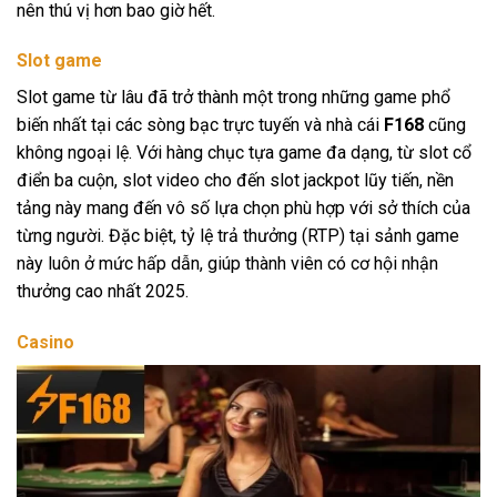
nên thú vị hơn bao giờ hết.
Slot game
Slot game từ lâu đã trở thành một trong những game phổ
biến nhất tại các sòng bạc trực tuyến và nhà cái
F168
cũng
không ngoại lệ. Với hàng chục tựa game đa dạng, từ slot cổ
điển ba cuộn, slot video cho đến slot jackpot lũy tiến, nền
tảng này mang đến vô số lựa chọn phù hợp với sở thích của
từng người. Đặc biệt, tỷ lệ trả thưởng (RTP) tại sảnh game
này luôn ở mức hấp dẫn, giúp thành viên có cơ hội nhận
thưởng cao nhất 2025.
Casino