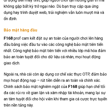
di động đến máy tính, giúp người chơi tận hưởng giải trí mà
không gặp bất kỳ trở ngại nào. Dù bạn truy cập qua ứng
dụng hay trình duyệt web, trải nghiệm vẫn luôn mượt mà và
ổn định.
Bảo mật hàng đầu
F168
prof cam kết đặt sự an toàn của người chơi lên hàng
đầu bằng việc đầu tư vào các công nghệ bảo mật tiên tiến
nhất. Công nghệ bảo mật tiên tiến với nhiều lớp mã hóa đảm
bảo an toàn tuyệt đối cho dữ liệu cá nhân, mọi hoạt động
giao dịch.
Ngoài ra, nhà cái còn áp dụng cơ chế xác thực OTP, đảm bảo
mọi hoạt động nạp – rút tiền diễn ra an toàn và chính xác.
Chính sách bảo mật nghiêm ngặt của
F168
giúp hạn chế tối
đa các rủi ro về gian lận và xâm nhập tài khoản, mang lại sự
an tâm tuyệt đối cho hội viên khi tham gia cá cược trực tuyến
trên nền tảng này.