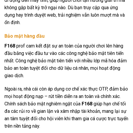
di động đến máy tính, giúp người chơi tận hưởng giải trí mà
không gặp bất kỳ trở ngại nào. Dù bạn truy cập qua ứng
dụng hay trình duyệt web, trải nghiệm vẫn luôn mượt mà và
ổn định.
Bảo mật hàng đầu
F168
prof cam kết đặt sự an toàn của người chơi lên hàng
đầu bằng việc đầu tư vào các công nghệ bảo mật tiên tiến
nhất. Công nghệ bảo mật tiên tiến với nhiều lớp mã hóa đảm
bảo an toàn tuyệt đối cho dữ liệu cá nhân, mọi hoạt động
giao dịch.
Ngoài ra, nhà cái còn áp dụng cơ chế xác thực OTP, đảm bảo
mọi hoạt động nạp – rút tiền diễn ra an toàn và chính xác.
Chính sách bảo mật nghiêm ngặt của
F168
giúp hạn chế tối
đa các rủi ro về gian lận và xâm nhập tài khoản, mang lại sự
an tâm tuyệt đối cho hội viên khi tham gia cá cược trực tuyến
trên nền tảng này.