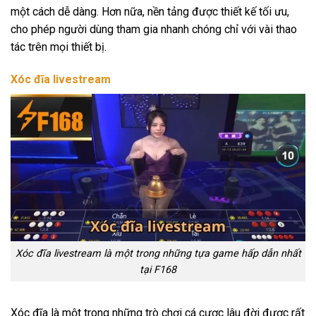
một cách dễ dàng. Hơn nữa, nền tảng được thiết kế tối ưu,
cho phép người dùng tham gia nhanh chóng chỉ với vài thao
tác trên mọi thiết bị.
Xóc đĩa livestream
Xóc đĩa livestream là một trong những tựa game hấp dẫn nhất
tại F168
Xóc đĩa là một trong những trò chơi cá cược lâu đời được rất