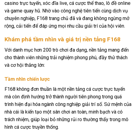
casino trực tuyến, xóc đĩa live, cá cược thể thao, lô đề online
và game quay hũ. Nhờ vào công nghệ tiên tiến cùng dịch vụ
chuyên nghiệp, F168 trang chủ đã và đang không ngừng mở
rộng, cải tiến để đáp ứng mọi nhu cầu giải trí của hội viên.
Khám phá tầm nhìn và giá trị nền tảng F168
Với danh mục hơn 200 trò chơi đa dạng, nền tảng mang đến
cho thành viên những trải nghiệm phong phú, đầy thử thách
và cơ hội thắng lớn:
Tầm nhìn chiến lược
F168 không đơn thuần là một nền tảng cá cược trực tuyến
mà còn định hướng trở thành người tiên phong trong quá
trình hiện đại hóa ngành công nghiệp giải trí số. Sứ mệnh của
nhà cái là kiến tạo một sân chơi an toàn, minh bạch và có
trách nhiệm, giúp loại bỏ những rủi ro thường thấy trong mô
hình cá cược truyền thống.