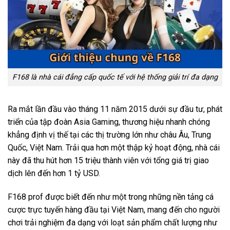
F168 là nhà cái đẳng cấp quốc tế với hệ thống giải trí đa dạng
Ra mắt lần đầu vào tháng 11 năm 2015 dưới sự đầu tư, phát
triển của tập đoàn Asia Gaming, thương hiệu nhanh chóng
khẳng định vị thế tại các thị trường lớn như châu Âu, Trung
Quốc, Việt Nam. Trải qua hơn một thập kỷ hoạt động, nhà cái
này đã thu hút hơn 15 triệu thành viên với tổng giá trị giao
dịch lên đến hơn 1 tỷ USD.
F168 prof được biết đến như một trong những nền tảng cá
cược trực tuyến hàng đầu tại Việt Nam, mang đến cho người
chơi trải nghiệm đa dạng với loạt sản phẩm chất lượng như