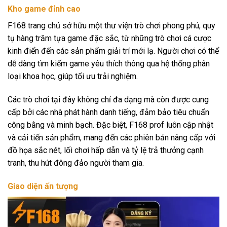
Kho game đỉnh cao
F168 trang chủ sở hữu một thư viện trò chơi phong phú, quy
tụ hàng trăm tựa game đặc sắc, từ những trò chơi cá cược
kinh điển đến các sản phẩm giải trí mới lạ. Người chơi có thể
dễ dàng tìm kiếm game yêu thích thông qua hệ thống phân
loại khoa học, giúp tối ưu trải nghiệm.
Các trò chơi tại đây không chỉ đa dạng mà còn được cung
cấp bởi các nhà phát hành danh tiếng, đảm bảo tiêu chuẩn
công bằng và minh bạch. Đặc biệt, F168 prof luôn cập nhật
và cải tiến sản phẩm, mang đến các phiên bản nâng cấp với
đồ họa sắc nét, lối chơi hấp dẫn và tỷ lệ trả thưởng cạnh
tranh, thu hút đông đảo người tham gia.
Giao diện ấn tượng