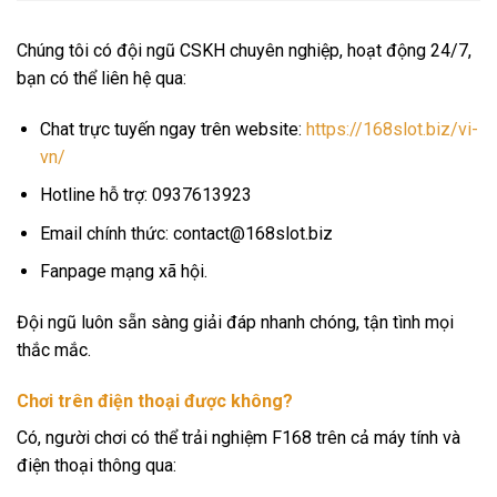
Chúng tôi có đội ngũ CSKH chuyên nghiệp, hoạt động 24/7,
bạn có thể liên hệ qua:
Chat trực tuyến ngay trên website:
https://168slot.biz/vi-
vn/
Hotline hỗ trợ: 0937613923
Email chính thức:
contact@168slot.biz
Fanpage mạng xã hội.
Đội ngũ luôn sẵn sàng giải đáp nhanh chóng, tận tình mọi
thắc mắc.
Chơi trên điện thoại được không?
Có, người chơi có thể trải nghiệm F168 trên cả máy tính và
điện thoại thông qua: