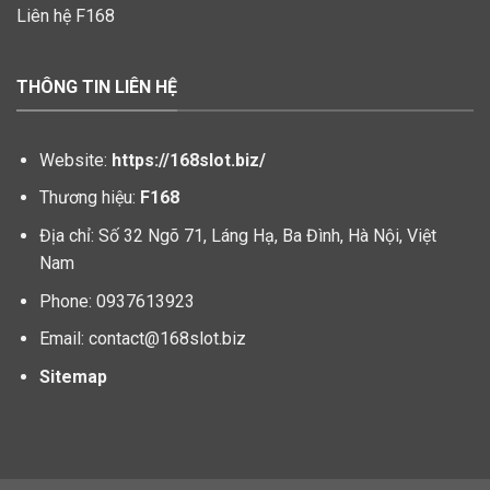
Liên hệ F168
THÔNG TIN LIÊN HỆ
Website:
https://168slot.biz/
Thương hiệu:
F168
Địa chỉ: Số 32 Ngõ 71, Láng Hạ, Ba Đình, Hà Nội, Việt
Nam
Phone: 0937613923
Email:
contact@168slot.biz
Sitemap