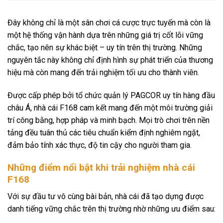
Đây không chỉ là một sân chơi cá cược trực tuyến mà còn là
một hệ thống vận hành dựa trên những giá trị cốt lõi vững
chắc, tạo nên sự khác biệt – uy tín trên thị trường. Những
nguyên tắc này không chỉ định hình sự phát triển của thương
hiệu mà còn mang đến trải nghiệm tối ưu cho thành viên.
Được cấp phép bởi tổ chức quản lý PAGCOR uy tín hàng đầu
châu Á, nhà cái F168 cam kết mang đến một môi trường giải
trí công bằng, hợp pháp và minh bạch. Mọi trò chơi trên nền
tảng đều tuân thủ các tiêu chuẩn kiểm định nghiêm ngặt,
đảm bảo tính xác thực, độ tin cậy cho người tham gia.
Những điểm nổi bật khi trải nghiệm nhà cái
F168
Với sự đầu tư vô cùng bài bản, nhà cái đã tạo dựng được
danh tiếng vững chắc trên thị trường nhờ những ưu điểm sau: