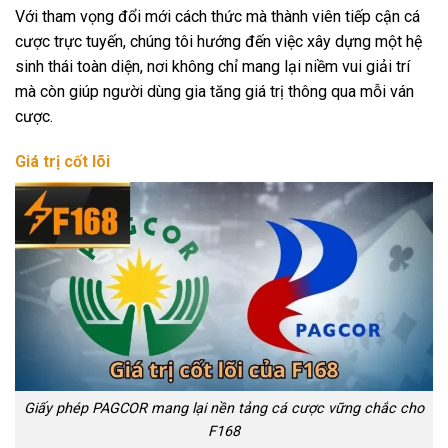
Với tham vọng đổi mới cách thức mà thành viên tiếp cận cá
cược trực tuyến, chúng tôi hướng đến việc xây dựng một hệ
sinh thái toàn diện, nơi không chỉ mang lại niềm vui giải trí
mà còn giúp người dùng gia tăng giá trị thông qua mỗi ván
cược.
Giá trị cốt lõi
Giấy phép PAGCOR mang lại nền tảng cá cược vững chắc cho
F168