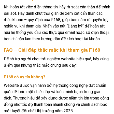
Khi hoàn tất việc điền thông tin, hãy rà soát cẩn thận để tránh
sai sót. Hãy dành chút thời gian để xem xét cẩn thận các
điều khoản – quy định của F168, giúp bạn nắm rõ quyền lợi,
nghĩa vụ khi tham gia. Nhấn vào nút “Đăng ký” để hoàn tất,
nếu hệ thống yêu cầu xác thực qua email hoặc số điện thoại,
bạn chỉ cần làm theo hướng dẫn để kích hoạt tài khoản.
FAQ – Giải đáp thắc mắc khi tham gia F168
Để hỗ trợ người chơi trải nghiệm website hiệu quả, hãy cùng
điểm qua những thắc mắc chung sau đây:
F168 có uy tín không?
Website được vận hành bởi hệ thống công nghệ đạt chuẩn
quốc tế, bảo mật nhiều lớp và luôn minh bạch trong giao
dịch. Thương hiệu đã xây dựng được niềm tin lớn trong cộng
đồng nhờ tốc độ thanh toán nhanh chóng và chính sách bảo
mật tuyệt đối nhất thị trường năm 2025.