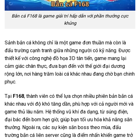
Bắn cá F168 là game giải trí hấp dẫn với phần thưởng cực
khủng
Sảnh bắn cá không chỉ là một game đơn thuần mà còn là
đấu trường cạnh tranh giữa những người có kỹ năng. Được
thiết kế với công nghệ đồ họa 3D tân tiến, game mang lại
cảm giác chân thực, đưa bạn đến với thế giới đại dương
rộng lớn, nơi hàng trăm loài cá khác nhau đang chờ bạn chinh
phục.
Tại
F168
, thành viên có thể lựa chọn nhiều phiên bản bắn cá
khác nhau với độ khó tăng dần, phù hợp với cả người mới và
game thủ lâu năm. Hệ thống vũ khí đa dạng, từ súng điện,
đại bác đến bom hẹn giờ, giúp bạn tối ưu hóa khả năng săn
thưởng. Ngoài ra, các sự kiện săn boss theo mùa, đấu
trường bắn cá liên server cũng là điểm nhấn khiến game trở