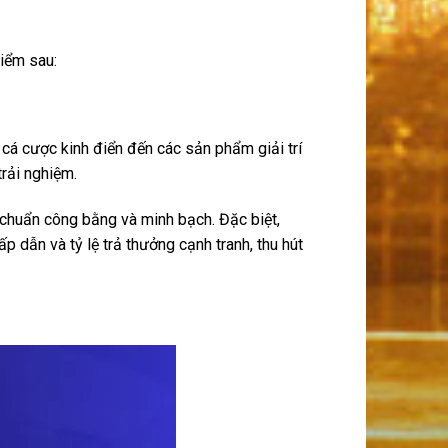
điểm sau:
cá cược kinh điển đến các sản phẩm giải trí
trải nghiệm.
 chuẩn công bằng và minh bạch. Đặc biệt,
 dẫn và tỷ lệ trả thưởng cạnh tranh, thu hút