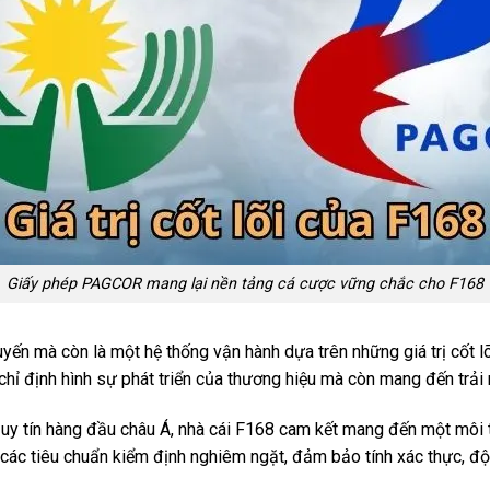
Giấy phép PAGCOR mang lại nền tảng cá cược vững chắc cho F168
yến mà còn là một hệ thống vận hành dựa trên những giá trị cốt lõ
chỉ định hình sự phát triển của thương hiệu mà còn mang đến trải 
y tín hàng đầu châu Á, nhà cái F168 cam kết mang đến một môi t
ủ các tiêu chuẩn kiểm định nghiêm ngặt, đảm bảo tính xác thực, độ