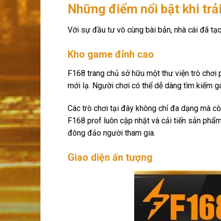
Những điểm nổi bật khi trả
Với sự đầu tư vô cùng bài bản, nhà cái đã t
Kho game đỉnh cao
F168 trang chủ sở hữu một thư viện trò chơi 
mới lạ. Người chơi có thể dễ dàng tìm kiếm ga
Các trò chơi tại đây không chỉ đa dạng mà c
F168 prof luôn cập nhật và cải tiến sản phẩm,
đông đảo người tham gia.
Giao diện ấn tượng