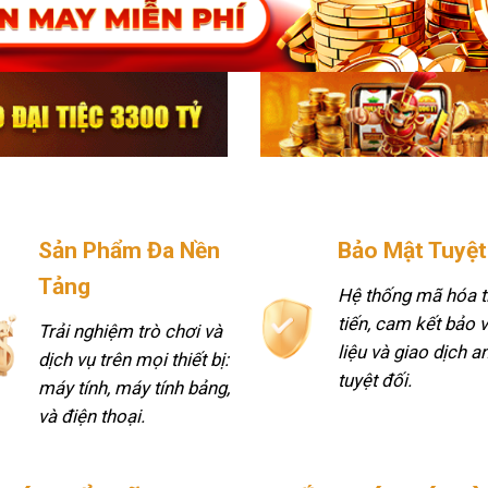
Sản Phẩm Đa Nền
Bảo Mật Tuyệt
Tảng
Hệ thống mã hóa t
tiến, cam kết bảo 
Trải nghiệm trò chơi và
liệu và giao dịch a
dịch vụ trên mọi thiết bị:
tuyệt đối.
máy tính, máy tính bảng,
và điện thoại.