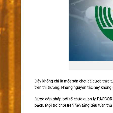
Đây không chỉ là một sân chơi cá cược trực tu
trên thị trường. Những nguyên tắc này không 
Được cấp phép bởi tổ chức quản lý PAGCOR u
bạch. Mọi trò chơi trên nền tảng đều tuân th