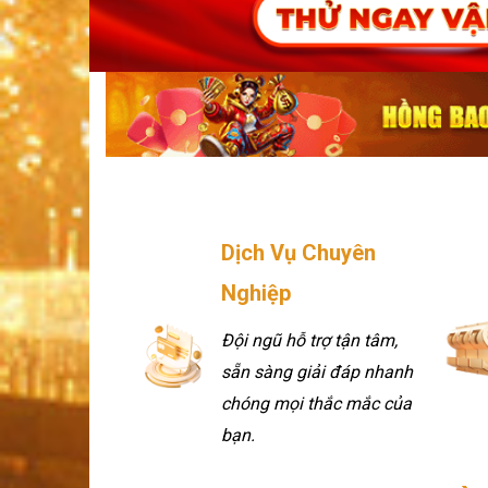
Dịch Vụ Chuyên
Nghiệp
Đội ngũ hỗ trợ tận tâm,
sẵn sàng giải đáp nhanh
chóng mọi thắc mắc của
bạn.