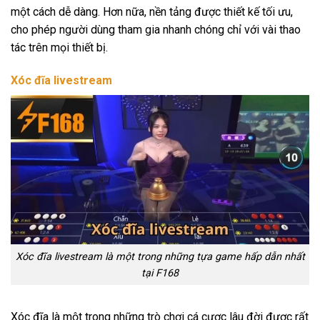
một cách dễ dàng. Hơn nữa, nền tảng được thiết kế tối ưu,
cho phép người dùng tham gia nhanh chóng chỉ với vài thao
tác trên mọi thiết bị.
Xóc đĩa livestream
Xóc đĩa livestream là một trong những tựa game hấp dẫn nhất
tại F168
Xóc đĩa là một trong những trò chơi cá cược lâu đời được rất