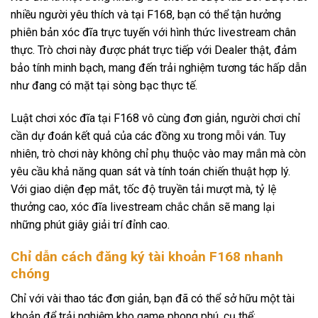
nhiều người yêu thích và tại F168, bạn có thể tận hưởng
phiên bản xóc đĩa trực tuyến với hình thức livestream chân
thực. Trò chơi này được phát trực tiếp với Dealer thật, đảm
bảo tính minh bạch, mang đến trải nghiệm tương tác hấp dẫn
như đang có mặt tại sòng bạc thực tế.
Luật chơi xóc đĩa tại F168 vô cùng đơn giản, người chơi chỉ
cần dự đoán kết quả của các đồng xu trong mỗi ván. Tuy
nhiên, trò chơi này không chỉ phụ thuộc vào may mắn mà còn
yêu cầu khả năng quan sát và tính toán chiến thuật hợp lý.
Với giao diện đẹp mắt, tốc độ truyền tải mượt mà, tỷ lệ
thưởng cao, xóc đĩa livestream chắc chắn sẽ mang lại
những phút giây giải trí đỉnh cao.
Chỉ dẫn cách đăng ký tài khoản F168 nhanh
chóng
Chỉ với vài thao tác đơn giản, bạn đã có thể sở hữu một tài
khoản để trải nghiệm kho game phong phú, cụ thể: