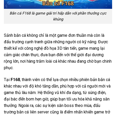
Bắn cá F168 là game giải trí hấp dẫn với phần thưởng cực
khủng
Sảnh bắn cá không chỉ là một game đơn thuần mà còn là
đấu trường cạnh tranh giữa những người có kỹ năng. Được
thiết kế với công nghệ đồ họa 3D tân tiến, game mang lại
cảm giác chân thực, đưa bạn đến với thế giới đại dương
rộng lớn, nơi hàng trăm loài cá khác nhau đang chờ bạn chinh
phục.
Tại
F168
, thành viên có thể lựa chọn nhiều phiên bản bắn cá
khác nhau với độ khó tăng dần, phù hợp với cả người mới và
game thủ lâu năm. Hệ thống vũ khí đa dạng, từ súng điện,
đại bác đến bom hẹn giờ, giúp bạn tối ưu hóa khả năng săn
thưởng. Ngoài ra, các sự kiện săn boss theo mùa, đấu
trường bắn cá liên server cũng là điểm nhấn khiến game trở