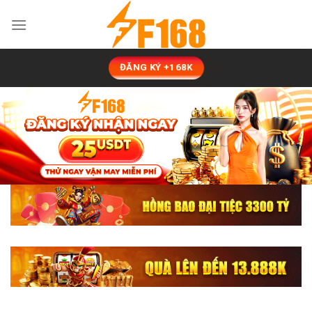
Bỏ
qua
nội
dung
ĐĂNG KÝ +168K