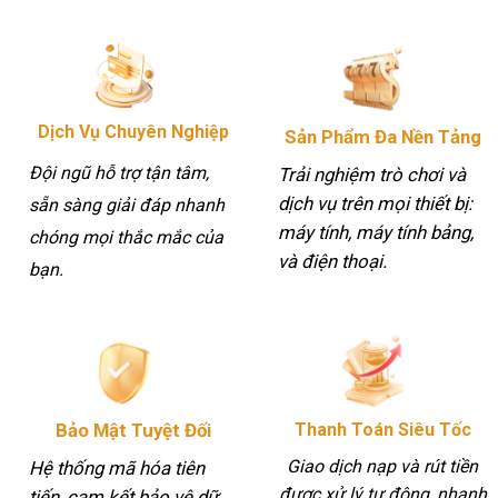
Dịch Vụ Chuyên Nghiệp
Sản Phẩm Đa Nền Tảng
Đội ngũ hỗ trợ tận tâm,
Trải nghiệm trò chơi và
dịch vụ trên mọi thiết bị:
sẵn sàng giải đáp nhanh
máy tính, máy tính bảng,
chóng mọi thắc mắc của
và điện thoại.
bạn.
Bảo Mật Tuyệt Đối
Thanh Toán Siêu Tốc
Giao dịch nạp và rút tiền
Hệ thống mã hóa tiên
được xử lý tự động, nhanh
tiến, cam kết bảo vệ dữ