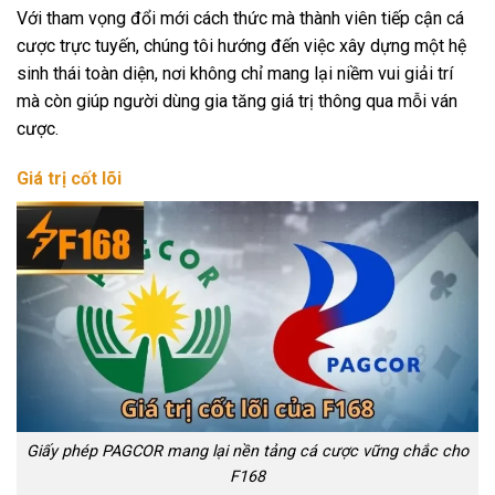
Với tham vọng đổi mới cách thức mà thành viên tiếp cận cá
cược trực tuyến, chúng tôi hướng đến việc xây dựng một hệ
sinh thái toàn diện, nơi không chỉ mang lại niềm vui giải trí
mà còn giúp người dùng gia tăng giá trị thông qua mỗi ván
cược.
Giá trị cốt lõi
Giấy phép PAGCOR mang lại nền tảng cá cược vững chắc cho
F168