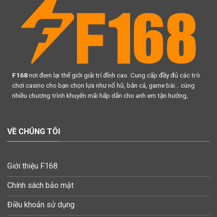
F168
nơi đem lại thế giới giải trí đỉnh cao. Cung cấp đầy đủ các trò
chơi casino cho bạn chọn lựa như nổ hũ, bắn cá, game bài... cùng
nhiều chương trình khuyến mãi hấp dẫn cho anh em tận hưởng,
VỀ CHÚNG TÔI
Giới thiệu F168
Chính sách bảo mật
Điều khoản sử dụng