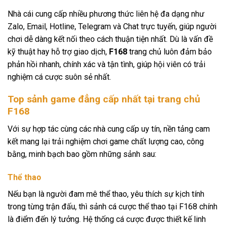
Nhà cái cung cấp nhiều phương thức liên hệ đa dạng như
Zalo, Email, Hotline, Telegram và Chat trực tuyến, giúp người
chơi dễ dàng kết nối theo cách thuận tiện nhất. Dù là vấn đề
kỹ thuật hay hỗ trợ giao dịch,
F168
trang chủ luôn đảm bảo
phản hồi nhanh, chính xác và tận tình, giúp hội viên có trải
nghiệm cá cược suôn sẻ nhất.
Top sảnh game đẳng cấp nhất tại trang chủ
F168
Với sự hợp tác cùng các nhà cung cấp uy tín, nền tảng cam
kết mang lại trải nghiệm chơi game chất lượng cao, công
bằng, minh bạch bao gồm những sảnh sau:
Thể thao
Nếu bạn là người đam mê thể thao, yêu thích sự kịch tính
trong từng trận đấu, thì sảnh cá cược thể thao tại F168 chính
là điểm đến lý tưởng. Hệ thống cá cược được thiết kế linh