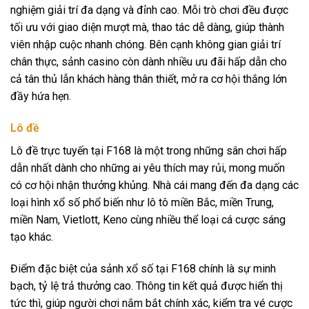
nghiệm giải trí đa dạng và đỉnh cao. Mỗi trò chơi đều được
tối ưu với giao diện mượt mà, thao tác dễ dàng, giúp thành
viên nhập cuộc nhanh chóng. Bên cạnh không gian giải trí
chân thực, sảnh casino còn dành nhiều ưu đãi hấp dẫn cho
cả tân thủ lẫn khách hàng thân thiết, mở ra cơ hội thắng lớn
đầy hứa hẹn.
Lô đề
Lô đề trực tuyến tại F168 là một trong những sân chơi hấp
dẫn nhất dành cho những ai yêu thích may rủi, mong muốn
có cơ hội nhận thưởng khủng. Nhà cái mang đến đa dạng các
loại hình xổ số phổ biến như lô tô miền Bắc, miền Trung,
miền Nam, Vietlott, Keno cùng nhiều thể loại cá cược sáng
tạo khác.
Điểm đặc biệt của sảnh xổ số tại F168 chính là sự minh
bạch, tỷ lệ trả thưởng cao. Thông tin kết quả được hiển thị
tức thì, giúp người chơi nắm bắt chính xác, kiểm tra vé cược