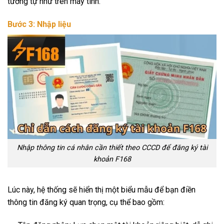
tương tự như trên máy tính.
Bước 3: Nhập liệu
Nhập thông tin cá nhân cần thiết theo CCCD để đăng ký tài
khoản F168
Lúc này, hệ thống sẽ hiển thị một biểu mẫu để bạn điền
thông tin đăng ký quan trọng, cụ thể bao gồm: