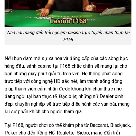
Nhà cái mang đến trải nghiệm casino trực tuyến chân thực tại
F168
Nếu bạn đam mê sự xa hoa và đẳng cấp của các sòng bạc
hàng đầu, sảnh casino tại F168 chắc chắn sẽ mang lại cho
bạn những giây phút giải trí trọn vẹn. Hệ thống phát sóng
trực tiếp với công nghệ HD sắc nét, âm thanh sống động
giúp thành viên cảm nhận được không khí chân thực như
đang ngồi tại bàn thực tế. Đặc biệt, những nữ Dealer xinh
đẹp, chuyên nghiệp sẽ trực tiếp điều hành các ván bài, mang
lại sự phấn khích cho người tham gia.
Tại F168, người chơi có thể khám phá từ Baccarat, Blackjack,
Poker cho đến Rồng Hổ, Roulette, Sicbo, mang đến trải