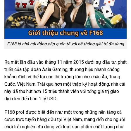
F168 là nhà cái đẳng cấp quốc tế với hệ thống giải trí đa dạng
Ra mắt lần đầu vào tháng 11 năm 2015 dưới sự đầu tư, phát
triển của tập đoàn Asia Gaming, thương hiệu nhanh chóng
khẳng định vị thế tại các thị trường lớn như châu Âu, Trung
Quốc, Việt Nam. Trải qua hơn một thập kỷ hoạt động, nhà cái
này đã thu hút hơn 15 triệu thành viên với tổng giá trị giao
dịch lên đến hơn 1 tỷ USD.
F168 prof được biết đến như một trong những nền tảng cá
cược trực tuyến hàng đầu tại Việt Nam, mang đến cho người
chơi trải nghiệm đa dạng với loạt sản phẩm chất lượng như