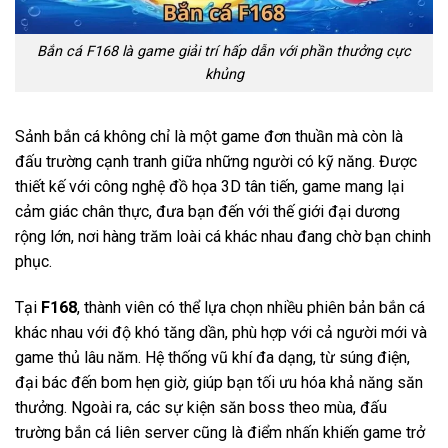
Bắn cá F168 là game giải trí hấp dẫn với phần thưởng cực
khủng
Sảnh bắn cá không chỉ là một game đơn thuần mà còn là
đấu trường cạnh tranh giữa những người có kỹ năng. Được
thiết kế với công nghệ đồ họa 3D tân tiến, game mang lại
cảm giác chân thực, đưa bạn đến với thế giới đại dương
rộng lớn, nơi hàng trăm loài cá khác nhau đang chờ bạn chinh
phục.
Tại
F168
, thành viên có thể lựa chọn nhiều phiên bản bắn cá
khác nhau với độ khó tăng dần, phù hợp với cả người mới và
game thủ lâu năm. Hệ thống vũ khí đa dạng, từ súng điện,
đại bác đến bom hẹn giờ, giúp bạn tối ưu hóa khả năng săn
thưởng. Ngoài ra, các sự kiện săn boss theo mùa, đấu
trường bắn cá liên server cũng là điểm nhấn khiến game trở