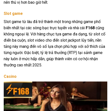
nên thú vị hơn bao giờ hết.
Slot game
Slot game từ lâu đã trở thành một trong những game phổ
biến nhất tại các sòng bạc trực tuyến và nhà cái
F168
cũng
không ngoại lệ. Với hàng chục tựa game đa dạng, từ slot cổ
điển ba cuộn, slot video cho đến slot jackpot lũy tiến, nền
tảng này mang đến vô số lựa chọn phù hợp với sở thích của
từng người. Đặc biệt, tỷ lệ trả thưởng (RTP) tại sảnh game
này luôn ở mức hấp dẫn, giúp thành viên có cơ hội nhận
thưởng cao nhất 2025.
Casino