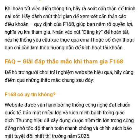
Khi hoàn tất việc điền thông tin, hãy rà soát cẩn thận để tránh
sai sót. Hãy dành chút thời gian để xem xét cẩn thận các
điều khoản – quy định của F168, giúp bạn nắm rõ quyền lợi,
nghĩa vụ khi tham gia. Nhấn vào nút “Đăng ký” để hoàn tất,
nếu hệ thống yêu cầu xác thực qua email hoặc số điện thoại,
bạn chỉ cần làm theo hướng dẫn để kích hoạt tài khoản.
FAQ – Giải đáp thắc mắc khi tham gia F168
Để hỗ trợ người chơi trải nghiệm website hiệu quả, hãy cùng
điểm qua những thắc mắc chung sau đây:
F168 có uy tín không?
Website được vận hành bởi hệ thống công nghệ đạt chuẩn
quốc tế, bảo mật nhiều lớp và luôn minh bạch trong giao
dịch. Thương hiệu đã xây dựng được niềm tin lớn trong cộng
đồng nhờ tốc độ thanh toán nhanh chóng và chính sách bảo
mật tuyệt đối nhất thị trường năm 2025.