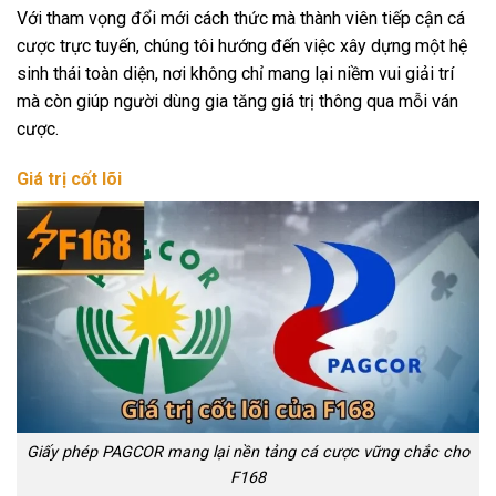
Với tham vọng đổi mới cách thức mà thành viên tiếp cận cá
cược trực tuyến, chúng tôi hướng đến việc xây dựng một hệ
sinh thái toàn diện, nơi không chỉ mang lại niềm vui giải trí
mà còn giúp người dùng gia tăng giá trị thông qua mỗi ván
cược.
Giá trị cốt lõi
Giấy phép PAGCOR mang lại nền tảng cá cược vững chắc cho
F168