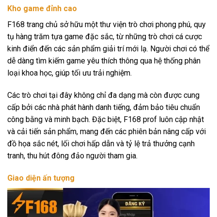
Kho game đỉnh cao
F168 trang chủ sở hữu một thư viện trò chơi phong phú, quy
tụ hàng trăm tựa game đặc sắc, từ những trò chơi cá cược
kinh điển đến các sản phẩm giải trí mới lạ. Người chơi có thể
dễ dàng tìm kiếm game yêu thích thông qua hệ thống phân
loại khoa học, giúp tối ưu trải nghiệm.
Các trò chơi tại đây không chỉ đa dạng mà còn được cung
cấp bởi các nhà phát hành danh tiếng, đảm bảo tiêu chuẩn
công bằng và minh bạch. Đặc biệt, F168 prof luôn cập nhật
và cải tiến sản phẩm, mang đến các phiên bản nâng cấp với
đồ họa sắc nét, lối chơi hấp dẫn và tỷ lệ trả thưởng cạnh
tranh, thu hút đông đảo người tham gia.
Giao diện ấn tượng