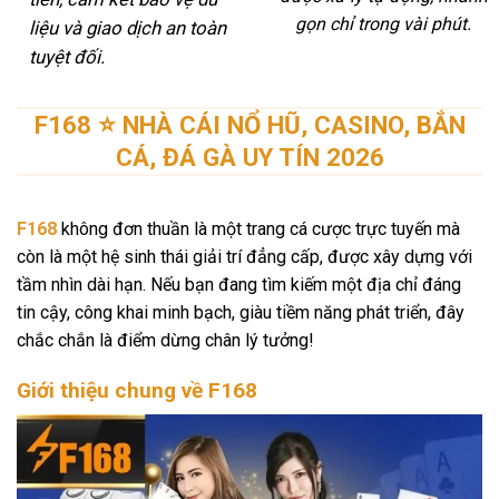
gọn chỉ trong vài phút.
liệu và giao dịch an toàn
tuyệt đối.
F168 ⭐️ NHÀ CÁI NỔ HŨ, CASINO, BẮN
CÁ, ĐÁ GÀ UY TÍN 2026
F168
không đơn thuần là một trang cá cược trực tuyến mà
còn là một hệ sinh thái giải trí đẳng cấp, được xây dựng với
tầm nhìn dài hạn. Nếu bạn đang tìm kiếm một địa chỉ đáng
tin cậy, công khai minh bạch, giàu tiềm năng phát triển, đây
chắc chắn là điểm dừng chân lý tưởng!
Giới thiệu chung về F168