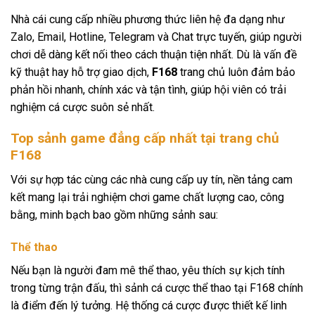
Nhà cái cung cấp nhiều phương thức liên hệ đa dạng như
Zalo, Email, Hotline, Telegram và Chat trực tuyến, giúp người
chơi dễ dàng kết nối theo cách thuận tiện nhất. Dù là vấn đề
kỹ thuật hay hỗ trợ giao dịch,
F168
trang chủ luôn đảm bảo
phản hồi nhanh, chính xác và tận tình, giúp hội viên có trải
nghiệm cá cược suôn sẻ nhất.
Top sảnh game đẳng cấp nhất tại trang chủ
F168
Với sự hợp tác cùng các nhà cung cấp uy tín, nền tảng cam
kết mang lại trải nghiệm chơi game chất lượng cao, công
bằng, minh bạch bao gồm những sảnh sau:
Thể thao
Nếu bạn là người đam mê thể thao, yêu thích sự kịch tính
trong từng trận đấu, thì sảnh cá cược thể thao tại F168 chính
là điểm đến lý tưởng. Hệ thống cá cược được thiết kế linh