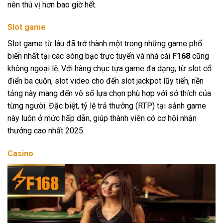
nên thú vị hơn bao giờ hết.
Slot game
Slot game từ lâu đã trở thành một trong những game phổ
biến nhất tại các sòng bạc trực tuyến và nhà cái
F168
cũng
không ngoại lệ. Với hàng chục tựa game đa dạng, từ slot cổ
điển ba cuộn, slot video cho đến slot jackpot lũy tiến, nền
tảng này mang đến vô số lựa chọn phù hợp với sở thích của
từng người. Đặc biệt, tỷ lệ trả thưởng (RTP) tại sảnh game
này luôn ở mức hấp dẫn, giúp thành viên có cơ hội nhận
thưởng cao nhất 2025.
Casino