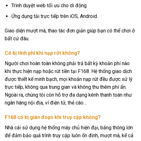
Trình duyệt web tối ưu cho di động.
Ứng dụng tải trực tiếp trên iOS, Android.
Giao diện mượt mà, thao tác đơn giản giúp bạn có thể chơi ở
bất cứ đâu.
Có bị tính phí khi nạp rút không?
Người chơi hoàn toàn không phải trả bất kỳ khoản phí nào
khi thực hiện nạp hoặc rút tiền tại F168. Hệ thống giao dịch
được thiết kế minh bạch, mọi khoản nạp rút đều được xử lý
trực tiếp, không qua trung gian và không thu thêm phí ẩn.
Ngoài ra, chúng tôi còn hỗ trợ đa dạng kênh thanh toán như
ngân hàng nội địa, ví điện tử, thẻ cào…
F168 có bị gián đoạn khi truy cập không?
Nhà cái sử dụng hệ thống máy chủ hiện đại, băng thông lớn
để đảm bảo quá trình truy cập luôn ổn định, mượt mà, kể cả