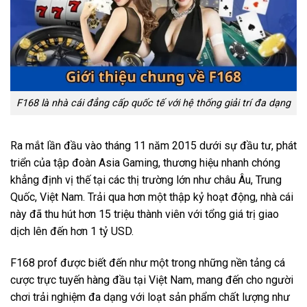
F168 là nhà cái đẳng cấp quốc tế với hệ thống giải trí đa dạng
Ra mắt lần đầu vào tháng 11 năm 2015 dưới sự đầu tư, phát
triển của tập đoàn Asia Gaming, thương hiệu nhanh chóng
khẳng định vị thế tại các thị trường lớn như châu Âu, Trung
Quốc, Việt Nam. Trải qua hơn một thập kỷ hoạt động, nhà cái
này đã thu hút hơn 15 triệu thành viên với tổng giá trị giao
dịch lên đến hơn 1 tỷ USD.
F168 prof được biết đến như một trong những nền tảng cá
cược trực tuyến hàng đầu tại Việt Nam, mang đến cho người
chơi trải nghiệm đa dạng với loạt sản phẩm chất lượng như