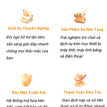
Dịch Vụ Chuyên Nghiệp
Sản Phẩm Đa Nền Tảng
Đội ngũ hỗ trợ tận tâm,
Trải nghiệm trò chơi và
dịch vụ trên mọi thiết bị:
sẵn sàng giải đáp nhanh
máy tính, máy tính bảng,
chóng mọi thắc mắc của
và điện thoại.
bạn.
Bảo Mật Tuyệt Đối
Thanh Toán Siêu Tốc
Giao dịch nạp và rút tiền
Hệ thống mã hóa tiên
được xử lý tự động, nhanh
tiến, cam kết bảo vệ dữ