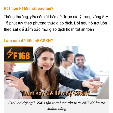
Rút tiền F168 mất bao lâu?
Thông thường, yêu cầu rút tiền sẽ được xử lý trong vòng 5 –
15 phút tùy theo phương thức giao dịch. Đội ngũ hỗ trợ luôn
theo sát để đảm bảo mọi giao dịch hoàn tất an toàn.
Làm sao để liên hệ CSKH?
F168 có đội ngũ CSKH tận tâm luôn túc trực 24/7 để hỗ trợ
khách hàng