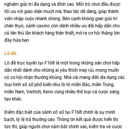
nghiệm giải trí đa dạng và đỉnh cao. Mỗi trò chơi đều được
tối ưu với giao diện mượt mà, thao tác dễ dàng, giúp thành
viên nhập cuộc nhanh chóng. Bên cạnh không gian giải trí
chân thực, sảnh casino còn dành nhiều ưu đãi hấp dẫn cho
cả tân thủ lẫn khách hàng thân thiết, mở ra cơ hội thắng lớn
đầy hứa hẹn.
Lô đề
Lô đề trực tuyến tại F168 là một trong những sân chơi hấp
dẫn nhất dành cho những ai yêu thích may rủi, mong muốn
có cơ hội nhận thưởng khủng. Nhà cái mang đến đa dạng các
loại hình xổ số phổ biến như lô tô miền Bắc, miền Trung,
miền Nam, Vietlott, Keno cùng nhiều thể loại cá cược sáng
tạo khác.
Điểm đặc biệt của sảnh xổ số tại F168 chính là sự minh
bạch, tỷ lệ trả thưởng cao. Thông tin kết quả được hiển thị
tức thì, giúp người chơi nắm bắt chính xác, kiểm tra vé cược