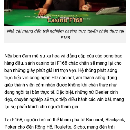
Nhà cái mang đến trải nghiệm casino trực tuyến chân thực tại
F168
Nếu bạn đam mê sự xa hoa và đẳng cấp của các sòng bạc
hàng đầu, sảnh casino tại F168 chắc chắn sẽ mang lại cho
bạn những giây phút giải trí trọn vẹn. Hệ thống phát sóng
trực tiếp với công nghệ HD sắc nét, âm thanh sống động
giúp thành viên cảm nhận được không khí chân thực như
đang ngồi tại bàn thực tế. Đặc biệt, những nữ Dealer xinh
đẹp, chuyên nghiệp sẽ trực tiếp điều hành các ván bài, mang
lại sự phấn khích cho người tham gia.
Tại F168, người chơi có thể khám phá từ Baccarat, Blackjack,
Poker cho đến Rồng Hổ, Roulette, Sicbo, mang đến trải