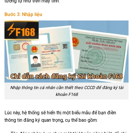
tương tự như trên máy tính.
Bước 3: Nhập liệu
Nhập thông tin cá nhân cần thiết theo CCCD để đăng ký tài
khoản F168
Lúc này, hệ thống sẽ hiển thị một biểu mẫu để bạn điền
thông tin đăng ký quan trọng, cụ thể bao gồm: