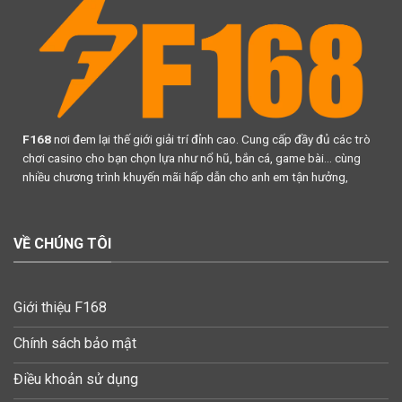
F168
nơi đem lại thế giới giải trí đỉnh cao. Cung cấp đầy đủ các trò
chơi casino cho bạn chọn lựa như nổ hũ, bắn cá, game bài... cùng
nhiều chương trình khuyến mãi hấp dẫn cho anh em tận hưởng,
VỀ CHÚNG TÔI
Giới thiệu F168
Chính sách bảo mật
Điều khoản sử dụng