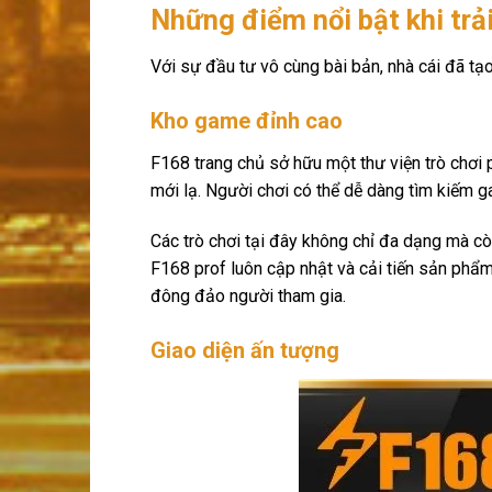
Những điểm nổi bật khi trả
Với sự đầu tư vô cùng bài bản, nhà cái đã t
Kho game đỉnh cao
F168 trang chủ sở hữu một thư viện trò chơi 
mới lạ. Người chơi có thể dễ dàng tìm kiếm ga
Các trò chơi tại đây không chỉ đa dạng mà c
F168 prof luôn cập nhật và cải tiến sản phẩm,
đông đảo người tham gia.
Giao diện ấn tượng