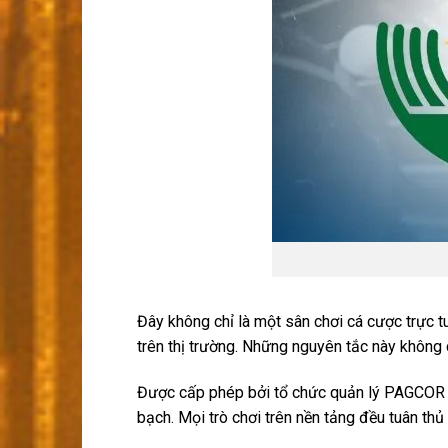
Đây không chỉ là một sân chơi cá cược trực tu
trên thị trường. Những nguyên tắc này không 
Được cấp phép bởi tổ chức quản lý PAGCOR u
bạch. Mọi trò chơi trên nền tảng đều tuân th