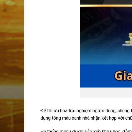
Để tối ưu hóa trải nghiệm người dùng, chúng t
dụng tông màu xanh nhã nhặn kết hợp với chữ 
Hệ thống menu được sắp xếp khoa học, đảm b