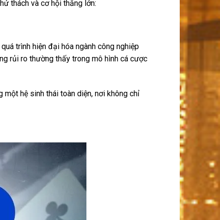
ử thách và cơ hội thắng lớn:
quá trình hiện đại hóa ngành công nghiệp
ững rủi ro thường thấy trong mô hình cá cược
một hệ sinh thái toàn diện, nơi không chỉ