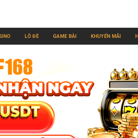
SINO
LÔ ĐỀ
GAME BÀI
KHUYẾN MÃI