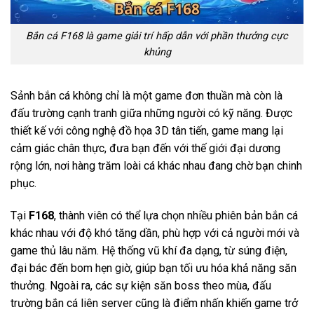
Bắn cá F168 là game giải trí hấp dẫn với phần thưởng cực
khủng
Sảnh bắn cá không chỉ là một game đơn thuần mà còn là
đấu trường cạnh tranh giữa những người có kỹ năng. Được
thiết kế với công nghệ đồ họa 3D tân tiến, game mang lại
cảm giác chân thực, đưa bạn đến với thế giới đại dương
rộng lớn, nơi hàng trăm loài cá khác nhau đang chờ bạn chinh
phục.
Tại
F168
, thành viên có thể lựa chọn nhiều phiên bản bắn cá
khác nhau với độ khó tăng dần, phù hợp với cả người mới và
game thủ lâu năm. Hệ thống vũ khí đa dạng, từ súng điện,
đại bác đến bom hẹn giờ, giúp bạn tối ưu hóa khả năng săn
thưởng. Ngoài ra, các sự kiện săn boss theo mùa, đấu
trường bắn cá liên server cũng là điểm nhấn khiến game trở