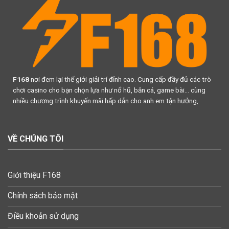
F168
nơi đem lại thế giới giải trí đỉnh cao. Cung cấp đầy đủ các trò
chơi casino cho bạn chọn lựa như nổ hũ, bắn cá, game bài... cùng
nhiều chương trình khuyến mãi hấp dẫn cho anh em tận hưởng,
VỀ CHÚNG TÔI
Giới thiệu F168
Chính sách bảo mật
Điều khoản sử dụng