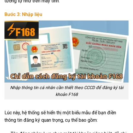
tương tự như trên máy tính.
Bước 3: Nhập liệu
Nhập thông tin cá nhân cần thiết theo CCCD để đăng ký tài
khoản F168
Lúc này, hệ thống sẽ hiển thị một biểu mẫu để bạn điền
thông tin đăng ký quan trọng, cụ thể bao gồm: