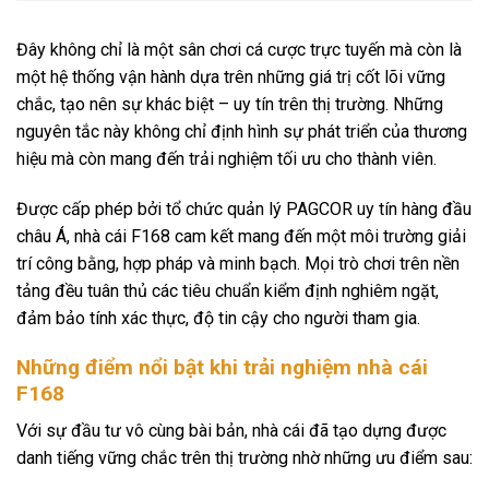
Đây không chỉ là một sân chơi cá cược trực tuyến mà còn là
một hệ thống vận hành dựa trên những giá trị cốt lõi vững
chắc, tạo nên sự khác biệt – uy tín trên thị trường. Những
nguyên tắc này không chỉ định hình sự phát triển của thương
hiệu mà còn mang đến trải nghiệm tối ưu cho thành viên.
Được cấp phép bởi tổ chức quản lý PAGCOR uy tín hàng đầu
châu Á, nhà cái F168 cam kết mang đến một môi trường giải
trí công bằng, hợp pháp và minh bạch. Mọi trò chơi trên nền
tảng đều tuân thủ các tiêu chuẩn kiểm định nghiêm ngặt,
đảm bảo tính xác thực, độ tin cậy cho người tham gia.
Những điểm nổi bật khi trải nghiệm nhà cái
F168
Với sự đầu tư vô cùng bài bản, nhà cái đã tạo dựng được
danh tiếng vững chắc trên thị trường nhờ những ưu điểm sau: