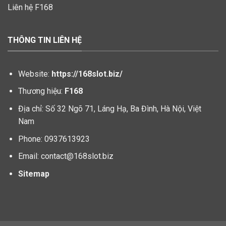
Liên hệ F168
THÔNG TIN LIÊN HỆ
Website:
https://168slot.biz/
Thương hiệu:
F168
Địa chỉ: Số 32 Ngõ 71, Láng Hạ, Ba Đình, Hà Nội, Việt
Nam
Phone: 0937613923
Email:
contact@168slot.biz
Sitemap