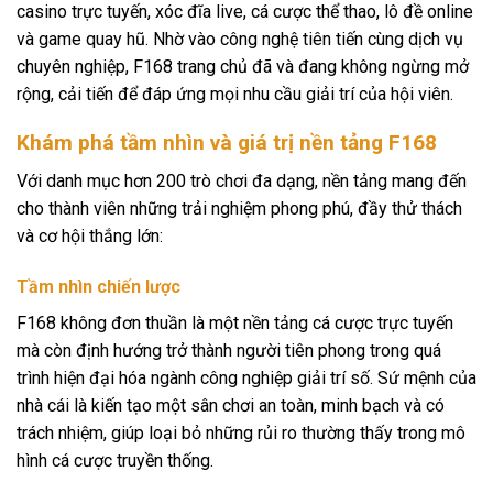
casino trực tuyến, xóc đĩa live, cá cược thể thao, lô đề online
và game quay hũ. Nhờ vào công nghệ tiên tiến cùng dịch vụ
chuyên nghiệp, F168 trang chủ đã và đang không ngừng mở
rộng, cải tiến để đáp ứng mọi nhu cầu giải trí của hội viên.
Khám phá tầm nhìn và giá trị nền tảng F168
Với danh mục hơn 200 trò chơi đa dạng, nền tảng mang đến
cho thành viên những trải nghiệm phong phú, đầy thử thách
và cơ hội thắng lớn:
Tầm nhìn chiến lược
F168 không đơn thuần là một nền tảng cá cược trực tuyến
mà còn định hướng trở thành người tiên phong trong quá
trình hiện đại hóa ngành công nghiệp giải trí số. Sứ mệnh của
nhà cái là kiến tạo một sân chơi an toàn, minh bạch và có
trách nhiệm, giúp loại bỏ những rủi ro thường thấy trong mô
hình cá cược truyền thống.