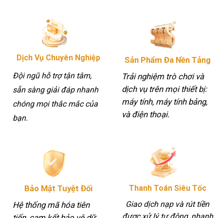
Dịch Vụ Chuyên Nghiệp
Sản Phẩm Đa Nền Tảng
Đội ngũ hỗ trợ tận tâm,
Trải nghiệm trò chơi và
dịch vụ trên mọi thiết bị:
sẵn sàng giải đáp nhanh
máy tính, máy tính bảng,
chóng mọi thắc mắc của
và điện thoại.
bạn.
Bảo Mật Tuyệt Đối
Thanh Toán Siêu Tốc
Giao dịch nạp và rút tiền
Hệ thống mã hóa tiên
được xử lý tự động, nhanh
tiến, cam kết bảo vệ dữ