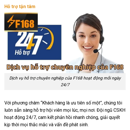
Hỗ trợ tận tâm
Dịch vụ hỗ trợ chuyên nghiệp của F168 hoạt động mỗi ngày
24/7
Với phương châm “Khách hàng là ưu tiên số một”, chúng tôi
luôn sẵn sàng hỗ trợ hội viên mọi lúc, mọi nơi. Đội ngũ CSKH
hoạt động 24/7, cam kết phản hồi nhanh chóng, giải quyết
kịp thời mọi thắc mắc và vấn đề phát sinh.