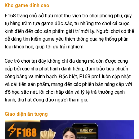
Kho game đỉnh cao
F168 trang chủ sở hữu một thư viện trò chơi phong phú, quy
tụ hàng trăm tựa game đặc sắc, từ những trò chơi cá cược
kinh điển đến các sản phẩm giải trí mới lạ. Người chơi có thể
dễ dàng tìm kiếm game yêu thích thông qua hệ thống phân
loại khoa học, giúp tối ưu trải nghiệm.
Các trò chơi tại đây không chỉ đa dạng mà còn được cung
cấp bởi các nhà phát hành danh tiếng, đảm bảo tiêu chuẩn
công bằng và minh bạch. Đặc biệt, F168 prof luôn cập nhật
và cải tiến sản phẩm, mang đến các phiên bản nâng cấp với
đồ họa sắc nét, lối chơi hấp dẫn và tỷ lệ trả thưởng cạnh
tranh, thu hút đông đảo người tham gia.
Giao diện ấn tượng