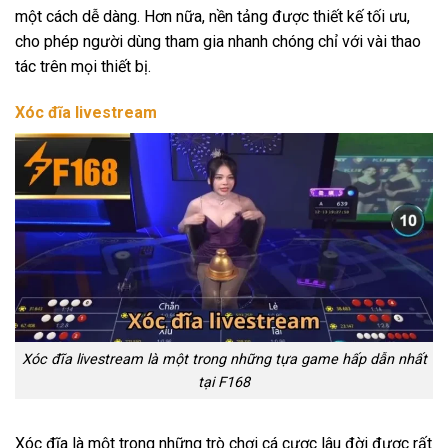
một cách dễ dàng. Hơn nữa, nền tảng được thiết kế tối ưu,
cho phép người dùng tham gia nhanh chóng chỉ với vài thao
tác trên mọi thiết bị.
Xóc đĩa livestream
Xóc đĩa livestream là một trong những tựa game hấp dẫn nhất
tại F168
Xóc đĩa là một trong những trò chơi cá cược lâu đời được rất