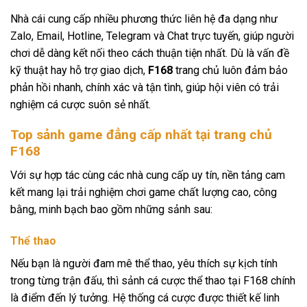
Nhà cái cung cấp nhiều phương thức liên hệ đa dạng như
Zalo, Email, Hotline, Telegram và Chat trực tuyến, giúp người
chơi dễ dàng kết nối theo cách thuận tiện nhất. Dù là vấn đề
kỹ thuật hay hỗ trợ giao dịch,
F168
trang chủ luôn đảm bảo
phản hồi nhanh, chính xác và tận tình, giúp hội viên có trải
nghiệm cá cược suôn sẻ nhất.
Top sảnh game đẳng cấp nhất tại trang chủ
F168
Với sự hợp tác cùng các nhà cung cấp uy tín, nền tảng cam
kết mang lại trải nghiệm chơi game chất lượng cao, công
bằng, minh bạch bao gồm những sảnh sau:
Thể thao
Nếu bạn là người đam mê thể thao, yêu thích sự kịch tính
trong từng trận đấu, thì sảnh cá cược thể thao tại F168 chính
là điểm đến lý tưởng. Hệ thống cá cược được thiết kế linh