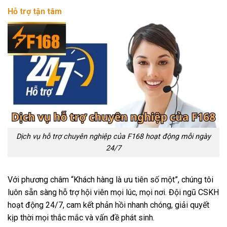
Hỗ trợ tận tâm
Dịch vụ hỗ trợ chuyên nghiệp của F168 hoạt động mỗi ngày
24/7
Với phương châm “Khách hàng là ưu tiên số một”, chúng tôi
luôn sẵn sàng hỗ trợ hội viên mọi lúc, mọi nơi. Đội ngũ CSKH
hoạt động 24/7, cam kết phản hồi nhanh chóng, giải quyết
kịp thời mọi thắc mắc và vấn đề phát sinh.