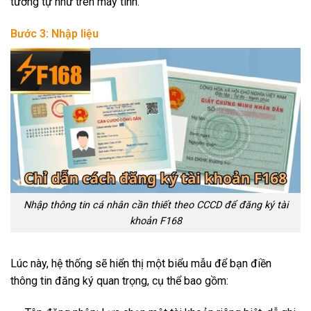
tương tự như trên máy tính.
Bước 3: Nhập liệu
Nhập thông tin cá nhân cần thiết theo CCCD để đăng ký tài
khoản F168
Lúc này, hệ thống sẽ hiển thị một biểu mẫu để bạn điền
thông tin đăng ký quan trọng, cụ thể bao gồm: