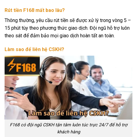
Rút tiền F168 mất bao lâu?
Thông thường, yêu cầu rút tiền sẽ được xử lý trong vòng 5 –
15 phút tùy theo phương thức giao dịch. Đội ngũ hỗ trợ luôn
theo sát để đảm bảo mọi giao dịch hoàn tất an toàn.
Làm sao để liên hệ CSKH?
F168 có đội ngũ CSKH tận tâm luôn túc trực 24/7 để hỗ trợ
khách hàng