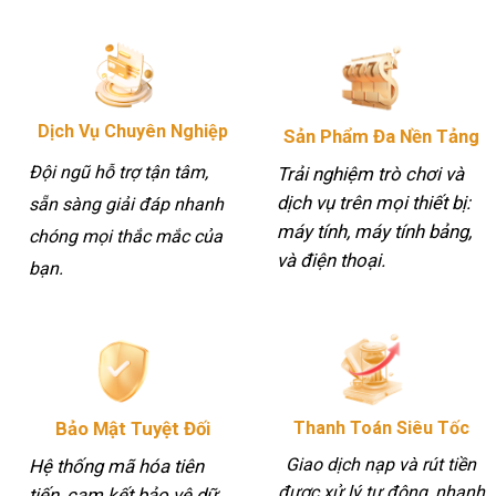
Dịch Vụ Chuyên Nghiệp
Sản Phẩm Đa Nền Tảng
Đội ngũ hỗ trợ tận tâm,
Trải nghiệm trò chơi và
dịch vụ trên mọi thiết bị:
sẵn sàng giải đáp nhanh
máy tính, máy tính bảng,
chóng mọi thắc mắc của
và điện thoại.
bạn.
Bảo Mật Tuyệt Đối
Thanh Toán Siêu Tốc
Giao dịch nạp và rút tiền
Hệ thống mã hóa tiên
được xử lý tự động, nhanh
tiến, cam kết bảo vệ dữ