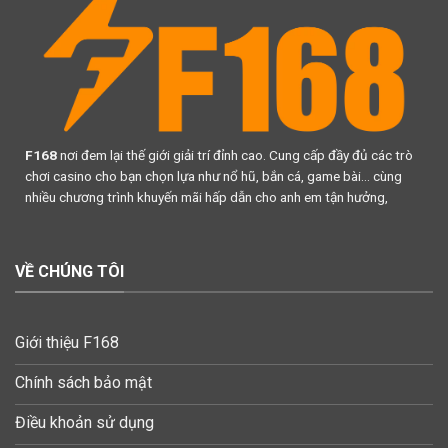
F168
nơi đem lại thế giới giải trí đỉnh cao. Cung cấp đầy đủ các trò
chơi casino cho bạn chọn lựa như nổ hũ, bắn cá, game bài... cùng
nhiều chương trình khuyến mãi hấp dẫn cho anh em tận hưởng,
VỀ CHÚNG TÔI
Giới thiệu F168
Chính sách bảo mật
Điều khoản sử dụng