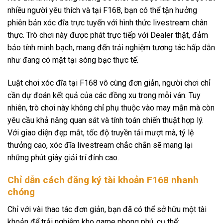
nhiều người yêu thích và tại F168, bạn có thể tận hưởng
phiên bản xóc đĩa trực tuyến với hình thức livestream chân
thực. Trò chơi này được phát trực tiếp với Dealer thật, đảm
bảo tính minh bạch, mang đến trải nghiệm tương tác hấp dẫn
như đang có mặt tại sòng bạc thực tế.
Luật chơi xóc đĩa tại F168 vô cùng đơn giản, người chơi chỉ
cần dự đoán kết quả của các đồng xu trong mỗi ván. Tuy
nhiên, trò chơi này không chỉ phụ thuộc vào may mắn mà còn
yêu cầu khả năng quan sát và tính toán chiến thuật hợp lý.
Với giao diện đẹp mắt, tốc độ truyền tải mượt mà, tỷ lệ
thưởng cao, xóc đĩa livestream chắc chắn sẽ mang lại
những phút giây giải trí đỉnh cao.
Chỉ dẫn cách đăng ký tài khoản F168 nhanh
chóng
Chỉ với vài thao tác đơn giản, bạn đã có thể sở hữu một tài
khoản để trải nghiệm kho game phong phú, cụ thể: