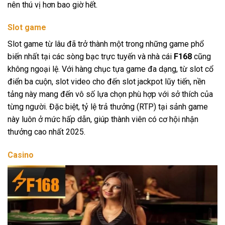
nên thú vị hơn bao giờ hết.
Slot game
Slot game từ lâu đã trở thành một trong những game phổ
biến nhất tại các sòng bạc trực tuyến và nhà cái
F168
cũng
không ngoại lệ. Với hàng chục tựa game đa dạng, từ slot cổ
điển ba cuộn, slot video cho đến slot jackpot lũy tiến, nền
tảng này mang đến vô số lựa chọn phù hợp với sở thích của
từng người. Đặc biệt, tỷ lệ trả thưởng (RTP) tại sảnh game
này luôn ở mức hấp dẫn, giúp thành viên có cơ hội nhận
thưởng cao nhất 2025.
Casino