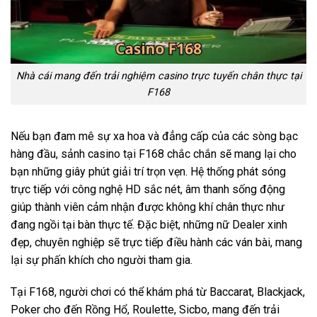
Nhà cái mang đến trải nghiệm casino trực tuyến chân thực tại
F168
Nếu bạn đam mê sự xa hoa và đẳng cấp của các sòng bạc
hàng đầu, sảnh casino tại F168 chắc chắn sẽ mang lại cho
bạn những giây phút giải trí trọn vẹn. Hệ thống phát sóng
trực tiếp với công nghệ HD sắc nét, âm thanh sống động
giúp thành viên cảm nhận được không khí chân thực như
đang ngồi tại bàn thực tế. Đặc biệt, những nữ Dealer xinh
đẹp, chuyên nghiệp sẽ trực tiếp điều hành các ván bài, mang
lại sự phấn khích cho người tham gia.
Tại F168, người chơi có thể khám phá từ Baccarat, Blackjack,
Poker cho đến Rồng Hổ, Roulette, Sicbo, mang đến trải