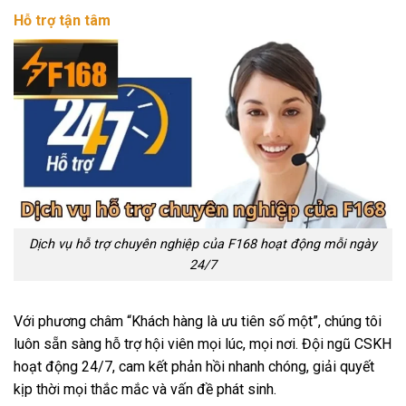
Hỗ trợ tận tâm
Dịch vụ hỗ trợ chuyên nghiệp của F168 hoạt động mỗi ngày
24/7
Với phương châm “Khách hàng là ưu tiên số một”, chúng tôi
luôn sẵn sàng hỗ trợ hội viên mọi lúc, mọi nơi. Đội ngũ CSKH
hoạt động 24/7, cam kết phản hồi nhanh chóng, giải quyết
kịp thời mọi thắc mắc và vấn đề phát sinh.