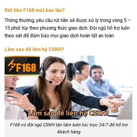
Rút tiền F168 mất bao lâu?
Thông thường, yêu cầu rút tiền sẽ được xử lý trong vòng 5 –
15 phút tùy theo phương thức giao dịch. Đội ngũ hỗ trợ luôn
theo sát để đảm bảo mọi giao dịch hoàn tất an toàn.
Làm sao để liên hệ CSKH?
F168 có đội ngũ CSKH tận tâm luôn túc trực 24/7 để hỗ trợ
khách hàng