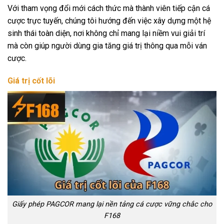
Với tham vọng đổi mới cách thức mà thành viên tiếp cận cá
cược trực tuyến, chúng tôi hướng đến việc xây dựng một hệ
sinh thái toàn diện, nơi không chỉ mang lại niềm vui giải trí
mà còn giúp người dùng gia tăng giá trị thông qua mỗi ván
cược.
Giá trị cốt lõi
Giấy phép PAGCOR mang lại nền tảng cá cược vững chắc cho
F168