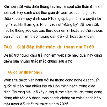
Khi hoàn tất việc điền thông tin, hãy rà soát cẩn thận để tránh
sai sót. Hãy dành chút thời gian để xem xét cẩn thận các
điều khoản – quy định của F168, giúp bạn nắm rõ quyền lợi,
nghĩa vụ khi tham gia. Nhấn vào nút “Đăng ký” để hoàn tất,
nếu hệ thống yêu cầu xác thực qua email hoặc số điện thoại,
bạn chỉ cần làm theo hướng dẫn để kích hoạt tài khoản.
FAQ – Giải đáp thắc mắc khi tham gia F168
Để hỗ trợ người chơi trải nghiệm website hiệu quả, hãy cùng
điểm qua những thắc mắc chung sau đây:
F168 có uy tín không?
Website được vận hành bởi hệ thống công nghệ đạt chuẩn
quốc tế, bảo mật nhiều lớp và luôn minh bạch trong giao
dịch. Thương hiệu đã xây dựng được niềm tin lớn trong cộng
đồng nhờ tốc độ thanh toán nhanh chóng và chính sách bảo
mật tuyệt đối nhất thị trường năm 2025.