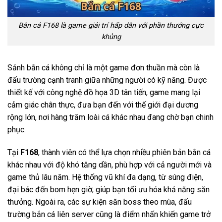
Bắn cá F168 là game giải trí hấp dẫn với phần thưởng cực
khủng
Sảnh bắn cá không chỉ là một game đơn thuần mà còn là
đấu trường cạnh tranh giữa những người có kỹ năng. Được
thiết kế với công nghệ đồ họa 3D tân tiến, game mang lại
cảm giác chân thực, đưa bạn đến với thế giới đại dương
rộng lớn, nơi hàng trăm loài cá khác nhau đang chờ bạn chinh
phục.
Tại
F168
, thành viên có thể lựa chọn nhiều phiên bản bắn cá
khác nhau với độ khó tăng dần, phù hợp với cả người mới và
game thủ lâu năm. Hệ thống vũ khí đa dạng, từ súng điện,
đại bác đến bom hẹn giờ, giúp bạn tối ưu hóa khả năng săn
thưởng. Ngoài ra, các sự kiện săn boss theo mùa, đấu
trường bắn cá liên server cũng là điểm nhấn khiến game trở