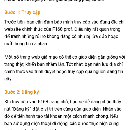
Bước 1: Truy cập
Trước tiên, bạn cần đảm bảo mình truy cập vào đúng địa chỉ
website chính thức của F168 prof. Điều này rất quan trọng
để tránh những rủi ro không đáng có như bị lừa đảo hoặc
mất thông tin cá nhân.
Một số trang web giả mạo có thể có giao diện gần giống với
trang thật, khiến bạn nhầm lẫn. Tốt nhất, bạn nên lưu địa chỉ
chính thức vào trình duyệt hoặc truy cập qua nguồn đáng tin
cậy.
Bước 2: Đăng ký
Khi truy cập vào F168 trang chủ, bạn sẽ dễ dàng nhận thấy
nút “Đăng ký” đặt ở vị trí trên cùng của giao diện. Nhấn vào
đó để tiến hành tạo tài khoản một cách nhanh chóng. Nếu
bạn sử dụng điện thoại di động, các bước thực hiện cũng