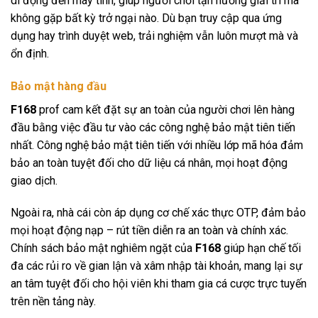
di động đến máy tính, giúp người chơi tận hưởng giải trí mà
không gặp bất kỳ trở ngại nào. Dù bạn truy cập qua ứng
dụng hay trình duyệt web, trải nghiệm vẫn luôn mượt mà và
ổn định.
Bảo mật hàng đầu
F168
prof cam kết đặt sự an toàn của người chơi lên hàng
đầu bằng việc đầu tư vào các công nghệ bảo mật tiên tiến
nhất. Công nghệ bảo mật tiên tiến với nhiều lớp mã hóa đảm
bảo an toàn tuyệt đối cho dữ liệu cá nhân, mọi hoạt động
giao dịch.
Ngoài ra, nhà cái còn áp dụng cơ chế xác thực OTP, đảm bảo
mọi hoạt động nạp – rút tiền diễn ra an toàn và chính xác.
Chính sách bảo mật nghiêm ngặt của
F168
giúp hạn chế tối
đa các rủi ro về gian lận và xâm nhập tài khoản, mang lại sự
an tâm tuyệt đối cho hội viên khi tham gia cá cược trực tuyến
trên nền tảng này.