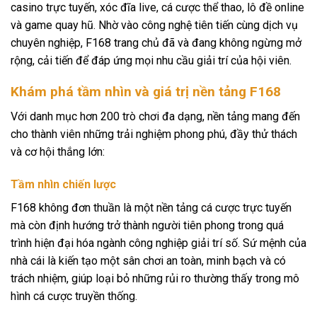
casino trực tuyến, xóc đĩa live, cá cược thể thao, lô đề online
và game quay hũ. Nhờ vào công nghệ tiên tiến cùng dịch vụ
chuyên nghiệp, F168 trang chủ đã và đang không ngừng mở
rộng, cải tiến để đáp ứng mọi nhu cầu giải trí của hội viên.
Khám phá tầm nhìn và giá trị nền tảng F168
Với danh mục hơn 200 trò chơi đa dạng, nền tảng mang đến
cho thành viên những trải nghiệm phong phú, đầy thử thách
và cơ hội thắng lớn:
Tầm nhìn chiến lược
F168 không đơn thuần là một nền tảng cá cược trực tuyến
mà còn định hướng trở thành người tiên phong trong quá
trình hiện đại hóa ngành công nghiệp giải trí số. Sứ mệnh của
nhà cái là kiến tạo một sân chơi an toàn, minh bạch và có
trách nhiệm, giúp loại bỏ những rủi ro thường thấy trong mô
hình cá cược truyền thống.