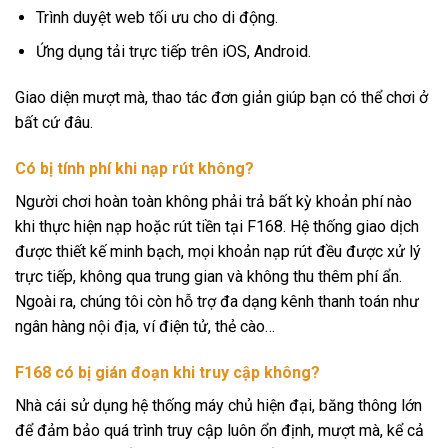
Trình duyệt web tối ưu cho di động.
Ứng dụng tải trực tiếp trên iOS, Android.
Giao diện mượt mà, thao tác đơn giản giúp bạn có thể chơi ở
bất cứ đâu.
Có bị tính phí khi nạp rút không?
Người chơi hoàn toàn không phải trả bất kỳ khoản phí nào
khi thực hiện nạp hoặc rút tiền tại F168. Hệ thống giao dịch
được thiết kế minh bạch, mọi khoản nạp rút đều được xử lý
trực tiếp, không qua trung gian và không thu thêm phí ẩn.
Ngoài ra, chúng tôi còn hỗ trợ đa dạng kênh thanh toán như
ngân hàng nội địa, ví điện tử, thẻ cào…
F168 có bị gián đoạn khi truy cập không?
Nhà cái sử dụng hệ thống máy chủ hiện đại, băng thông lớn
để đảm bảo quá trình truy cập luôn ổn định, mượt mà, kể cả