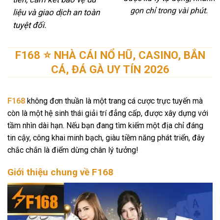
gọn chỉ trong vài phút.
liệu và giao dịch an toàn
tuyệt đối.
F168 ⭐️ NHÀ CÁI NỔ HŨ, CASINO, BẮN
CÁ, ĐÁ GÀ UY TÍN 2026
F168
không đơn thuần là một trang cá cược trực tuyến mà
còn là một hệ sinh thái giải trí đẳng cấp, được xây dựng với
tầm nhìn dài hạn. Nếu bạn đang tìm kiếm một địa chỉ đáng
tin cậy, công khai minh bạch, giàu tiềm năng phát triển, đây
chắc chắn là điểm dừng chân lý tưởng!
Giới thiệu chung về F168