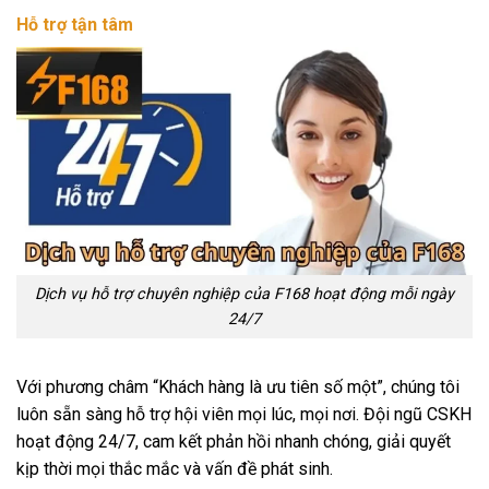
Hỗ trợ tận tâm
Dịch vụ hỗ trợ chuyên nghiệp của F168 hoạt động mỗi ngày
24/7
Với phương châm “Khách hàng là ưu tiên số một”, chúng tôi
luôn sẵn sàng hỗ trợ hội viên mọi lúc, mọi nơi. Đội ngũ CSKH
hoạt động 24/7, cam kết phản hồi nhanh chóng, giải quyết
kịp thời mọi thắc mắc và vấn đề phát sinh.