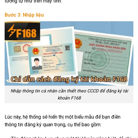
tương tự như trên máy tính.
Bước 3: Nhập liệu
Nhập thông tin cá nhân cần thiết theo CCCD để đăng ký tài
khoản F168
Lúc này, hệ thống sẽ hiển thị một biểu mẫu để bạn điền
thông tin đăng ký quan trọng, cụ thể bao gồm: