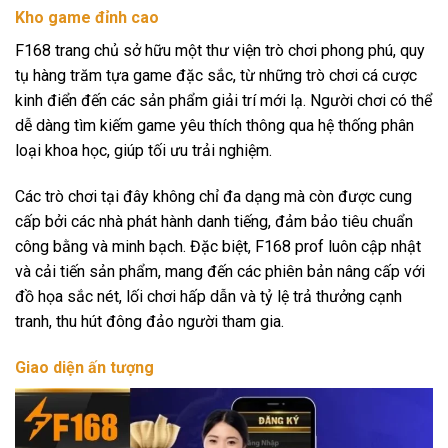
Kho game đỉnh cao
F168 trang chủ sở hữu một thư viện trò chơi phong phú, quy
tụ hàng trăm tựa game đặc sắc, từ những trò chơi cá cược
kinh điển đến các sản phẩm giải trí mới lạ. Người chơi có thể
dễ dàng tìm kiếm game yêu thích thông qua hệ thống phân
loại khoa học, giúp tối ưu trải nghiệm.
Các trò chơi tại đây không chỉ đa dạng mà còn được cung
cấp bởi các nhà phát hành danh tiếng, đảm bảo tiêu chuẩn
công bằng và minh bạch. Đặc biệt, F168 prof luôn cập nhật
và cải tiến sản phẩm, mang đến các phiên bản nâng cấp với
đồ họa sắc nét, lối chơi hấp dẫn và tỷ lệ trả thưởng cạnh
tranh, thu hút đông đảo người tham gia.
Giao diện ấn tượng