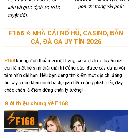
gọn chỉ trong vài phút.
liệu và giao dịch an toàn
tuyệt đối.
F168 ⭐️ NHÀ CÁI NỔ HŨ, CASINO, BẮN
CÁ, ĐÁ GÀ UY TÍN 2026
F168
không đơn thuần là một trang cá cược trực tuyến mà
còn là một hệ sinh thái giải trí đẳng cấp, được xây dựng với
tầm nhìn dài hạn. Nếu bạn đang tìm kiếm một địa chỉ đáng
tin cậy, công khai minh bạch, giàu tiềm năng phát triển, đây
chắc chắn là điểm dừng chân lý tưởng!
Giới thiệu chung về F168