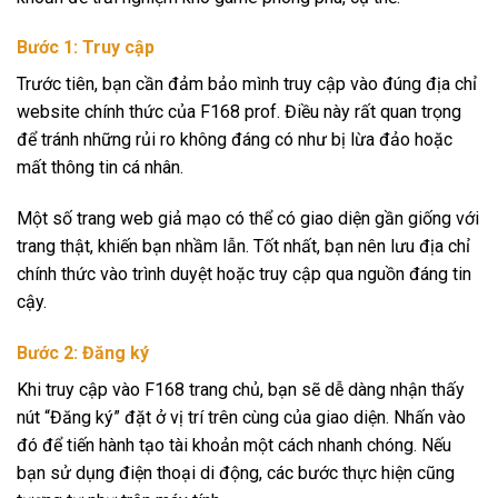
Bước 1: Truy cập
Trước tiên, bạn cần đảm bảo mình truy cập vào đúng địa chỉ
website chính thức của F168 prof. Điều này rất quan trọng
để tránh những rủi ro không đáng có như bị lừa đảo hoặc
mất thông tin cá nhân.
Một số trang web giả mạo có thể có giao diện gần giống với
trang thật, khiến bạn nhầm lẫn. Tốt nhất, bạn nên lưu địa chỉ
chính thức vào trình duyệt hoặc truy cập qua nguồn đáng tin
cậy.
Bước 2: Đăng ký
Khi truy cập vào F168 trang chủ, bạn sẽ dễ dàng nhận thấy
nút “Đăng ký” đặt ở vị trí trên cùng của giao diện. Nhấn vào
đó để tiến hành tạo tài khoản một cách nhanh chóng. Nếu
bạn sử dụng điện thoại di động, các bước thực hiện cũng