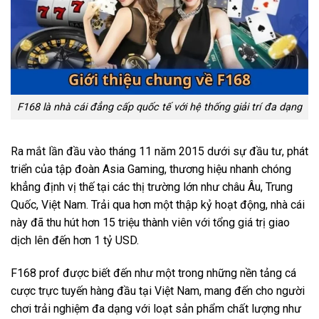
F168 là nhà cái đẳng cấp quốc tế với hệ thống giải trí đa dạng
Ra mắt lần đầu vào tháng 11 năm 2015 dưới sự đầu tư, phát
triển của tập đoàn Asia Gaming, thương hiệu nhanh chóng
khẳng định vị thế tại các thị trường lớn như châu Âu, Trung
Quốc, Việt Nam. Trải qua hơn một thập kỷ hoạt động, nhà cái
này đã thu hút hơn 15 triệu thành viên với tổng giá trị giao
dịch lên đến hơn 1 tỷ USD.
F168 prof được biết đến như một trong những nền tảng cá
cược trực tuyến hàng đầu tại Việt Nam, mang đến cho người
chơi trải nghiệm đa dạng với loạt sản phẩm chất lượng như