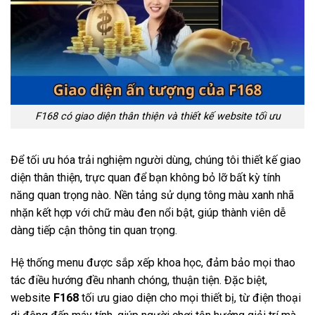
F168 có giao diện thân thiện và thiết kế website tối ưu
Để tối ưu hóa trải nghiệm người dùng, chúng tôi thiết kế giao
diện thân thiện, trực quan để bạn không bỏ lỡ bất kỳ tính
năng quan trọng nào. Nền tảng sử dụng tông màu xanh nhã
nhặn kết hợp với chữ màu đen nổi bật, giúp thành viên dễ
dàng tiếp cận thông tin quan trọng.
Hệ thống menu được sắp xếp khoa học, đảm bảo mọi thao
tác điều hướng đều nhanh chóng, thuận tiện. Đặc biệt,
website
F168
tối ưu giao diện cho mọi thiết bị, từ điện thoại