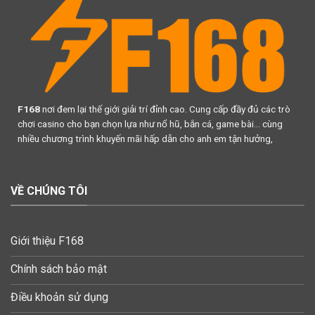
F168
nơi đem lại thế giới giải trí đỉnh cao. Cung cấp đầy đủ các trò
chơi casino cho bạn chọn lựa như nổ hũ, bắn cá, game bài... cùng
nhiều chương trình khuyến mãi hấp dẫn cho anh em tận hưởng,
VỀ CHÚNG TÔI
Giới thiệu F168
Chính sách bảo mật
Điều khoản sử dụng