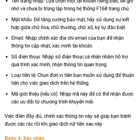
Tên đăng nhập: Lựa chọn một tài khoản riêng biệt, dễ ghi
nhớ và chưa bị trùng lặp trong hệ thống F168 trang chủ.
Mật khẩu: Để tăng cường bảo mật, hãy sử dụng sự kết
hợp giữa chữ hoa, chữ thường, chữ số, ký tự đặc biệt.
Email: Nhập chính xác địa chỉ email của bạn để nhận
thông tin cập nhật, xác minh tài khoản.
Số điện thoại: Nhập số điện thoại cá nhân nhằm hỗ trợ
quá trình xác minh, nhận thông tin quan trọng.
Loại tiền tệ: Chọn đơn vị tiền bạn muốn sử dụng để thuận
tiện cho việc giao dịch trên hệ thống.
Mã giới thiệu (nếu có): Nhập mã này để có thể nhận được
các ưu đãi từ chương trình khuyến mãi.
Việc điền đầy đủ, chính xác thông tin này sẽ giúp bạn tránh
được các rắc rối khi giao dịch rút tiền sau này.
Bước 4: Xác nhận