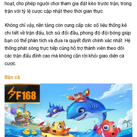
hoạt, cho phép người chơi tham gia đặt kèo trước trận, trong
trận với tỷ lệ cược cập nhật theo thời gian thực.
Không chỉ vậy, nền tảng còn cung cấp các số liệu thống kê
chi tiết về trận đấu, lịch sử đối đầu, phong độ đội bóng giúp
bạn có thể phân tích và đưa ra quyết định chính xác nhất. Hệ
thống phát sóng trực tiếp cũng hỗ trợ thành viên theo dõi
các trận đấu đỉnh cao mà không cần rời khỏi giao diện cá
cược.
Bắn cá