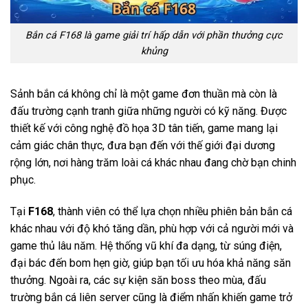
Bắn cá F168 là game giải trí hấp dẫn với phần thưởng cực
khủng
Sảnh bắn cá không chỉ là một game đơn thuần mà còn là
đấu trường cạnh tranh giữa những người có kỹ năng. Được
thiết kế với công nghệ đồ họa 3D tân tiến, game mang lại
cảm giác chân thực, đưa bạn đến với thế giới đại dương
rộng lớn, nơi hàng trăm loài cá khác nhau đang chờ bạn chinh
phục.
Tại
F168
, thành viên có thể lựa chọn nhiều phiên bản bắn cá
khác nhau với độ khó tăng dần, phù hợp với cả người mới và
game thủ lâu năm. Hệ thống vũ khí đa dạng, từ súng điện,
đại bác đến bom hẹn giờ, giúp bạn tối ưu hóa khả năng săn
thưởng. Ngoài ra, các sự kiện săn boss theo mùa, đấu
trường bắn cá liên server cũng là điểm nhấn khiến game trở