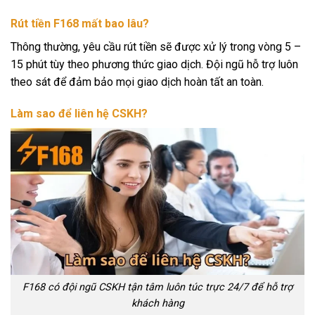
Rút tiền F168 mất bao lâu?
Thông thường, yêu cầu rút tiền sẽ được xử lý trong vòng 5 –
15 phút tùy theo phương thức giao dịch. Đội ngũ hỗ trợ luôn
theo sát để đảm bảo mọi giao dịch hoàn tất an toàn.
Làm sao để liên hệ CSKH?
F168 có đội ngũ CSKH tận tâm luôn túc trực 24/7 để hỗ trợ
khách hàng