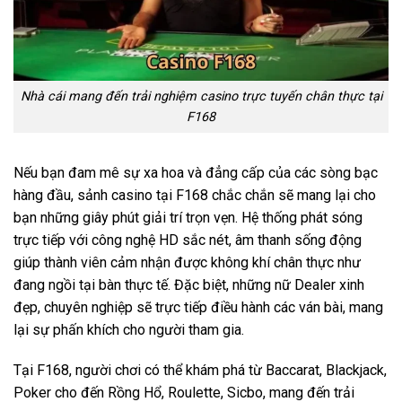
Nhà cái mang đến trải nghiệm casino trực tuyến chân thực tại
F168
Nếu bạn đam mê sự xa hoa và đẳng cấp của các sòng bạc
hàng đầu, sảnh casino tại F168 chắc chắn sẽ mang lại cho
bạn những giây phút giải trí trọn vẹn. Hệ thống phát sóng
trực tiếp với công nghệ HD sắc nét, âm thanh sống động
giúp thành viên cảm nhận được không khí chân thực như
đang ngồi tại bàn thực tế. Đặc biệt, những nữ Dealer xinh
đẹp, chuyên nghiệp sẽ trực tiếp điều hành các ván bài, mang
lại sự phấn khích cho người tham gia.
Tại F168, người chơi có thể khám phá từ Baccarat, Blackjack,
Poker cho đến Rồng Hổ, Roulette, Sicbo, mang đến trải