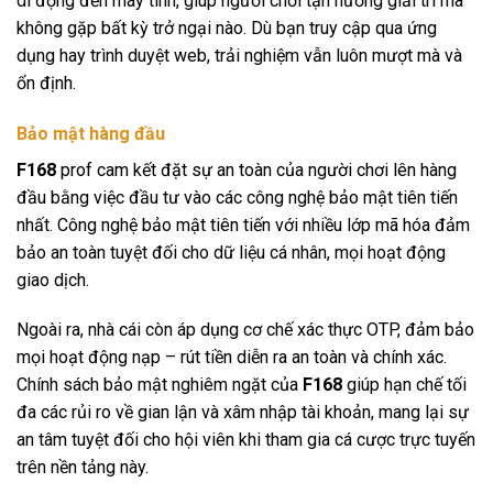
di động đến máy tính, giúp người chơi tận hưởng giải trí mà
không gặp bất kỳ trở ngại nào. Dù bạn truy cập qua ứng
dụng hay trình duyệt web, trải nghiệm vẫn luôn mượt mà và
ổn định.
Bảo mật hàng đầu
F168
prof cam kết đặt sự an toàn của người chơi lên hàng
đầu bằng việc đầu tư vào các công nghệ bảo mật tiên tiến
nhất. Công nghệ bảo mật tiên tiến với nhiều lớp mã hóa đảm
bảo an toàn tuyệt đối cho dữ liệu cá nhân, mọi hoạt động
giao dịch.
Ngoài ra, nhà cái còn áp dụng cơ chế xác thực OTP, đảm bảo
mọi hoạt động nạp – rút tiền diễn ra an toàn và chính xác.
Chính sách bảo mật nghiêm ngặt của
F168
giúp hạn chế tối
đa các rủi ro về gian lận và xâm nhập tài khoản, mang lại sự
an tâm tuyệt đối cho hội viên khi tham gia cá cược trực tuyến
trên nền tảng này.