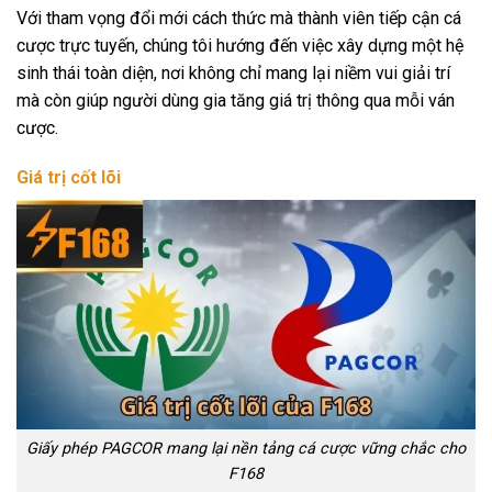
Với tham vọng đổi mới cách thức mà thành viên tiếp cận cá
cược trực tuyến, chúng tôi hướng đến việc xây dựng một hệ
sinh thái toàn diện, nơi không chỉ mang lại niềm vui giải trí
mà còn giúp người dùng gia tăng giá trị thông qua mỗi ván
cược.
Giá trị cốt lõi
Giấy phép PAGCOR mang lại nền tảng cá cược vững chắc cho
F168