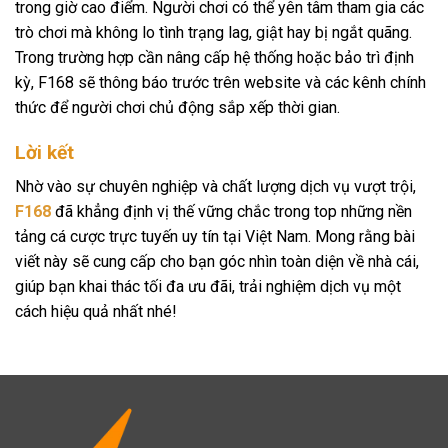
trong giờ cao điểm. Người chơi có thể yên tâm tham gia các
trò chơi mà không lo tình trạng lag, giật hay bị ngắt quãng.
Trong trường hợp cần nâng cấp hệ thống hoặc bảo trì định
kỳ, F168 sẽ thông báo trước trên website và các kênh chính
thức để người chơi chủ động sắp xếp thời gian.
Lời kết
Nhờ vào sự chuyên nghiệp và chất lượng dịch vụ vượt trội,
F168
đã khẳng định vị thế vững chắc trong top những nền
tảng cá cược trực tuyến uy tín tại Việt Nam. Mong rằng bài
viết này sẽ cung cấp cho bạn góc nhìn toàn diện về nhà cái,
giúp bạn khai thác tối đa ưu đãi, trải nghiệm dịch vụ một
cách hiệu quả nhất nhé!