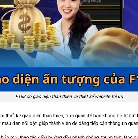
F168 có giao diện thân thiện và thiết kế website tối ưu
ôi thiết kế giao diện thân thiện, trực quan để bạn không bỏ lỡ bất
màu đen nổi bật, giúp thành viên dễ dàng tiếp cận thông tin quan
ảo mọi thao tác điều hướng đều nhanh chóng, thuận tiện. Đặc bi