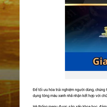
Để tối ưu hóa trải nghiệm người dùng, chúng t
dụng tông màu xanh nhã nhặn kết hợp với chữ 
Hệ thống menu được sắp xếp khoa học, đảm b