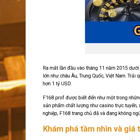
Ra mắt lần đầu vào tháng 11 năm 2015 dưới sự
lớn như châu Âu, Trung Quốc, Việt Nam. Trải q
hơn 1 tỷ USD.
F168 prof được biết đến như một trong những
sản phẩm chất lượng như casino trực tuyến, x
nghiệp, F168 trang chủ đã và đang không ngừn
Khám phá tầm nhìn và giá t