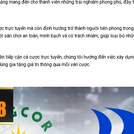
tảng mang đến cho thành viên những trải nghiệm phong phú, đầy th
c trực tuyến mà còn định hướng trở thành người tiên phong trong 
một sân chơi an toàn, minh bạch và có trách nhiệm, giúp loại bỏ nh
n tiếp cận cá cược trực tuyến, chúng tôi hướng đến việc xây dựng 
dùng gia tăng giá trị thông qua mỗi ván cược.