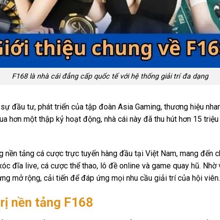
F168 là nhà cái đẳng cấp quốc tế với hệ thống giải trí đa dạng
 đầu tư, phát triển của tập đoàn Asia Gaming, thương hiệu nhanh
ua hơn một thập kỷ hoạt động, nhà cái này đã thu hút hơn 15 triệu t
 nền tảng cá cược trực tuyến hàng đầu tại Việt Nam, mang đến ch
óc đĩa live, cá cược thể thao, lô đề online và game quay hũ. Nhờ
g mở rộng, cải tiến để đáp ứng mọi nhu cầu giải trí của hội viên.
rị nền tảng F168