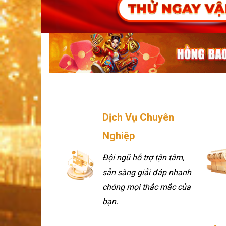
Dịch Vụ Chuyên
Nghiệp
Đội ngũ hỗ trợ tận tâm,
sẵn sàng giải đáp nhanh
chóng mọi thắc mắc của
bạn.