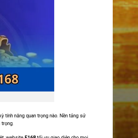
 kỳ tính năng quan trọng nào. Nền tảng sử
 trọng.
ệt, website
F168
tối ưu giao diện cho mọi