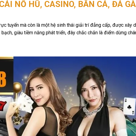
 CÁI NỔ HŨ, CASINO, BẮN CÁ, ĐÁ GÀ
ực tuyến mà còn là một hệ sinh thái giải trí đẳng cấp, được xây 
h bạch, giàu tiềm năng phát triển, đây chắc chắn là điểm dừng châ