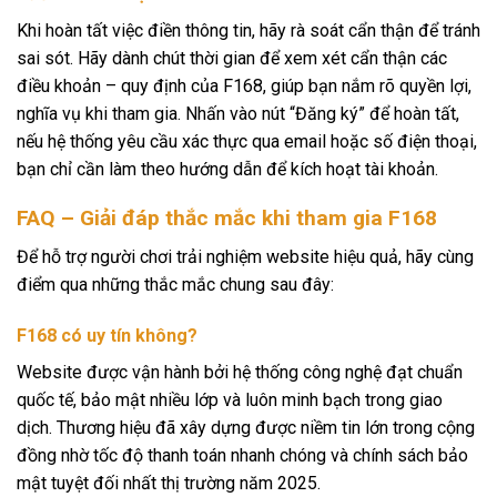
Khi hoàn tất việc điền thông tin, hãy rà soát cẩn thận để tránh
sai sót. Hãy dành chút thời gian để xem xét cẩn thận các
điều khoản – quy định của F168, giúp bạn nắm rõ quyền lợi,
nghĩa vụ khi tham gia. Nhấn vào nút “Đăng ký” để hoàn tất,
nếu hệ thống yêu cầu xác thực qua email hoặc số điện thoại,
bạn chỉ cần làm theo hướng dẫn để kích hoạt tài khoản.
FAQ – Giải đáp thắc mắc khi tham gia F168
Để hỗ trợ người chơi trải nghiệm website hiệu quả, hãy cùng
điểm qua những thắc mắc chung sau đây:
F168 có uy tín không?
Website được vận hành bởi hệ thống công nghệ đạt chuẩn
quốc tế, bảo mật nhiều lớp và luôn minh bạch trong giao
dịch. Thương hiệu đã xây dựng được niềm tin lớn trong cộng
đồng nhờ tốc độ thanh toán nhanh chóng và chính sách bảo
mật tuyệt đối nhất thị trường năm 2025.