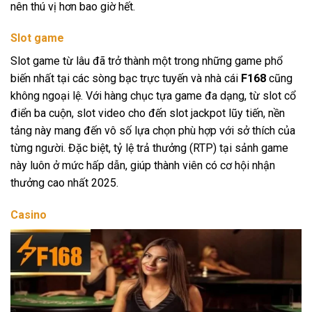
nên thú vị hơn bao giờ hết.
Slot game
Slot game từ lâu đã trở thành một trong những game phổ
biến nhất tại các sòng bạc trực tuyến và nhà cái
F168
cũng
không ngoại lệ. Với hàng chục tựa game đa dạng, từ slot cổ
điển ba cuộn, slot video cho đến slot jackpot lũy tiến, nền
tảng này mang đến vô số lựa chọn phù hợp với sở thích của
từng người. Đặc biệt, tỷ lệ trả thưởng (RTP) tại sảnh game
này luôn ở mức hấp dẫn, giúp thành viên có cơ hội nhận
thưởng cao nhất 2025.
Casino