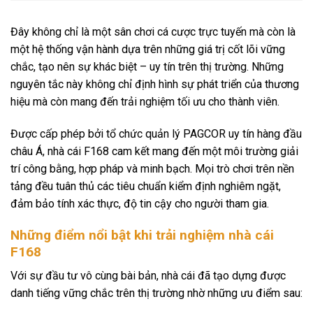
Đây không chỉ là một sân chơi cá cược trực tuyến mà còn là
một hệ thống vận hành dựa trên những giá trị cốt lõi vững
chắc, tạo nên sự khác biệt – uy tín trên thị trường. Những
nguyên tắc này không chỉ định hình sự phát triển của thương
hiệu mà còn mang đến trải nghiệm tối ưu cho thành viên.
Được cấp phép bởi tổ chức quản lý PAGCOR uy tín hàng đầu
châu Á, nhà cái F168 cam kết mang đến một môi trường giải
trí công bằng, hợp pháp và minh bạch. Mọi trò chơi trên nền
tảng đều tuân thủ các tiêu chuẩn kiểm định nghiêm ngặt,
đảm bảo tính xác thực, độ tin cậy cho người tham gia.
Những điểm nổi bật khi trải nghiệm nhà cái
F168
Với sự đầu tư vô cùng bài bản, nhà cái đã tạo dựng được
danh tiếng vững chắc trên thị trường nhờ những ưu điểm sau: