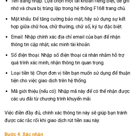
Tên đăng nhập: Lựa chọn một tài khoản riêng biệt, dễ ghi
nhớ và chưa bị trùng lặp trong hệ thống F168 trang chủ.
Mật khẩu: Để tăng cường bảo mật, hãy sử dụng sự kết
hợp giữa chữ hoa, chữ thường, chữ số, ký tự đặc biệt.
Email: Nhập chính xác địa chỉ email của bạn để nhận
thông tin cập nhật, xác minh tài khoản.
Số điện thoại: Nhập số điện thoại cá nhân nhằm hỗ trợ
quá trình xác minh, nhận thông tin quan trọng.
Loại tiền tệ: Chọn đơn vị tiền bạn muốn sử dụng để thuận
tiện cho việc giao dịch trên hệ thống.
Mã giới thiệu (nếu có): Nhập mã này để có thể nhận được
các ưu đãi từ chương trình khuyến mãi.
Việc điền đầy đủ, chính xác thông tin này sẽ giúp bạn tránh
được các rắc rối khi giao dịch rút tiền sau này.
Bước 4: Xác nhận