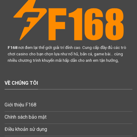
F168
nơi đem lại thế giới giải trí đỉnh cao. Cung cấp đầy đủ các trò
chơi casino cho bạn chọn lựa như nổ hũ, bắn cá, game bài... cùng
nhiều chương trình khuyến mãi hấp dẫn cho anh em tận hưởng,
VỀ CHÚNG TÔI
Giới thiệu F168
Chính sách bảo mật
Điều khoản sử dụng