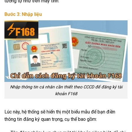
tương tự như trên máy tính.
Bước 3: Nhập liệu
Nhập thông tin cá nhân cần thiết theo CCCD để đăng ký tài
khoản F168
Lúc này, hệ thống sẽ hiển thị một biểu mẫu để bạn điền
thông tin đăng ký quan trọng, cụ thể bao gồm: