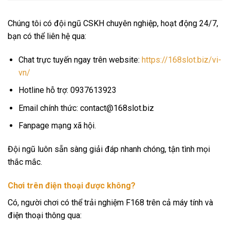
Chúng tôi có đội ngũ CSKH chuyên nghiệp, hoạt động 24/7,
bạn có thể liên hệ qua:
Chat trực tuyến ngay trên website:
https://168slot.biz/vi-
vn/
Hotline hỗ trợ: 0937613923
Email chính thức:
contact@168slot.biz
Fanpage mạng xã hội.
Đội ngũ luôn sẵn sàng giải đáp nhanh chóng, tận tình mọi
thắc mắc.
Chơi trên điện thoại được không?
Có, người chơi có thể trải nghiệm F168 trên cả máy tính và
điện thoại thông qua: