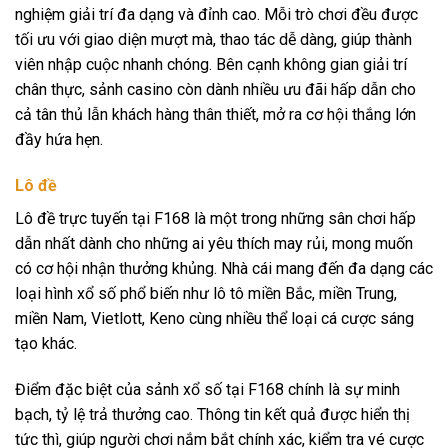
nghiệm giải trí đa dạng và đỉnh cao. Mỗi trò chơi đều được
tối ưu với giao diện mượt mà, thao tác dễ dàng, giúp thành
viên nhập cuộc nhanh chóng. Bên cạnh không gian giải trí
chân thực, sảnh casino còn dành nhiều ưu đãi hấp dẫn cho
cả tân thủ lẫn khách hàng thân thiết, mở ra cơ hội thắng lớn
đầy hứa hẹn.
Lô đề
Lô đề trực tuyến tại F168 là một trong những sân chơi hấp
dẫn nhất dành cho những ai yêu thích may rủi, mong muốn
có cơ hội nhận thưởng khủng. Nhà cái mang đến đa dạng các
loại hình xổ số phổ biến như lô tô miền Bắc, miền Trung,
miền Nam, Vietlott, Keno cùng nhiều thể loại cá cược sáng
tạo khác.
Điểm đặc biệt của sảnh xổ số tại F168 chính là sự minh
bạch, tỷ lệ trả thưởng cao. Thông tin kết quả được hiển thị
tức thì, giúp người chơi nắm bắt chính xác, kiểm tra vé cược