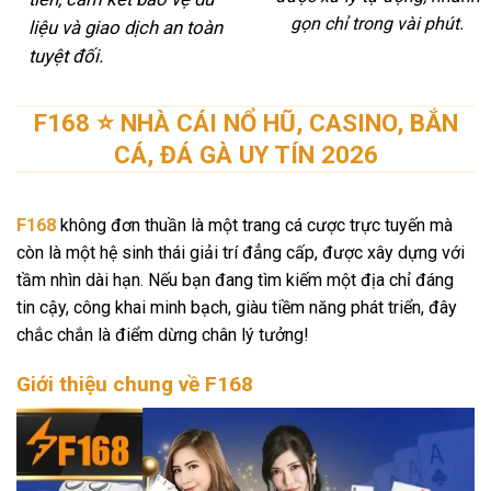
gọn chỉ trong vài phút.
liệu và giao dịch an toàn
tuyệt đối.
F168 ⭐️ NHÀ CÁI NỔ HŨ, CASINO, BẮN
CÁ, ĐÁ GÀ UY TÍN 2026
F168
không đơn thuần là một trang cá cược trực tuyến mà
còn là một hệ sinh thái giải trí đẳng cấp, được xây dựng với
tầm nhìn dài hạn. Nếu bạn đang tìm kiếm một địa chỉ đáng
tin cậy, công khai minh bạch, giàu tiềm năng phát triển, đây
chắc chắn là điểm dừng chân lý tưởng!
Giới thiệu chung về F168