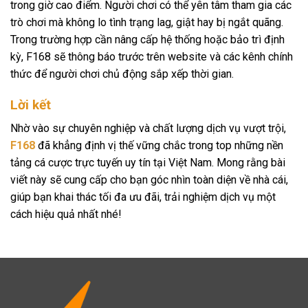
trong giờ cao điểm. Người chơi có thể yên tâm tham gia các
trò chơi mà không lo tình trạng lag, giật hay bị ngắt quãng.
Trong trường hợp cần nâng cấp hệ thống hoặc bảo trì định
kỳ, F168 sẽ thông báo trước trên website và các kênh chính
thức để người chơi chủ động sắp xếp thời gian.
Lời kết
Nhờ vào sự chuyên nghiệp và chất lượng dịch vụ vượt trội,
F168
đã khẳng định vị thế vững chắc trong top những nền
tảng cá cược trực tuyến uy tín tại Việt Nam. Mong rằng bài
viết này sẽ cung cấp cho bạn góc nhìn toàn diện về nhà cái,
giúp bạn khai thác tối đa ưu đãi, trải nghiệm dịch vụ một
cách hiệu quả nhất nhé!