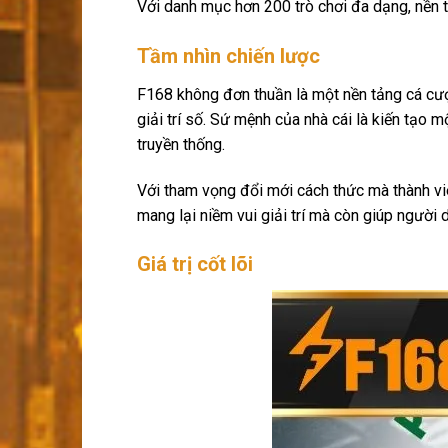
Với danh mục hơn 200 trò chơi đa dạng, nền 
Tầm nhìn chiến lược
F168 không đơn thuần là một nền tảng cá cượ
giải trí số. Sứ mệnh của nhà cái là kiến tạo 
truyền thống.
Với tham vọng đổi mới cách thức mà thành viê
mang lại niềm vui giải trí mà còn giúp người 
Giá trị cốt lõi