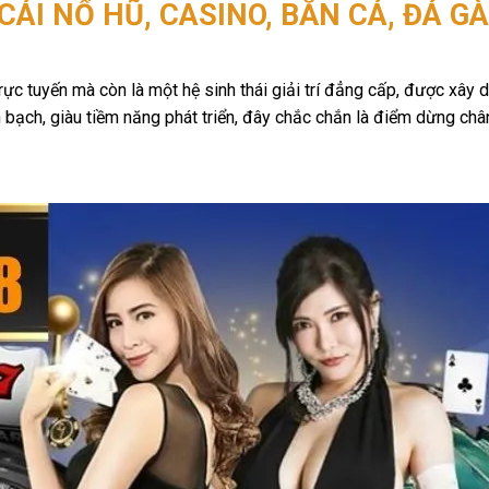
 CÁI NỔ HŨ, CASINO, BẮN CÁ, ĐÁ GÀ
ực tuyến mà còn là một hệ sinh thái giải trí đẳng cấp, được xây 
h bạch, giàu tiềm năng phát triển, đây chắc chắn là điểm dừng châ