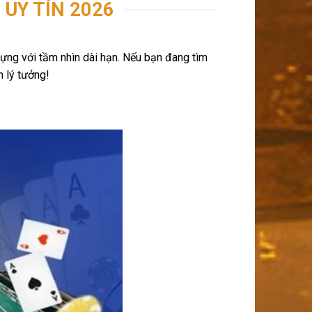
 UY TÍN 2026
dựng với tầm nhìn dài hạn. Nếu bạn đang tìm
n lý tưởng!