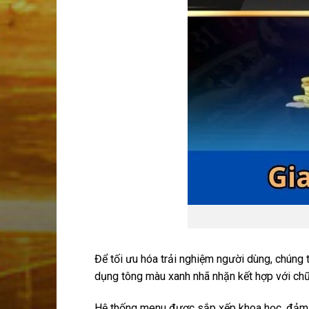
Để tối ưu hóa trải nghiệm người dùng, chúng t
dụng tông màu xanh nhã nhặn kết hợp với chữ 
Hệ thống menu được sắp xếp khoa học, đảm b