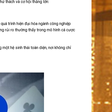
ử thách và cơ hội thắng lớn:
quá trình hiện đại hóa ngành công nghiệp
ững rủi ro thường thấy trong mô hình cá cược
một hệ sinh thái toàn diện, nơi không chỉ