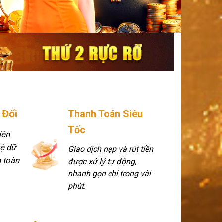
 Đối
Thanh Toán Siêu
Tốc
iên
vệ dữ
Giao dịch nạp và rút tiền
n toàn
được xử lý tự động,
nhanh gọn chỉ trong vài
phút.