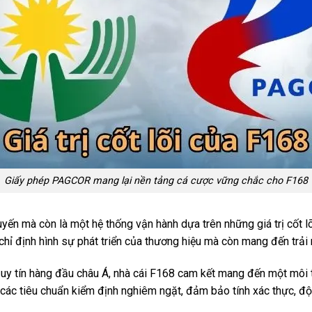
Giấy phép PAGCOR mang lại nền tảng cá cược vững chắc cho F168
yến mà còn là một hệ thống vận hành dựa trên những giá trị cốt lõ
chỉ định hình sự phát triển của thương hiệu mà còn mang đến trải 
y tín hàng đầu châu Á, nhà cái F168 cam kết mang đến một môi t
ủ các tiêu chuẩn kiểm định nghiêm ngặt, đảm bảo tính xác thực, độ