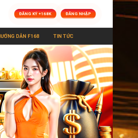
ĐĂNG KÝ +168K
ĐĂNG NHẬP
HƯỚNG DẪN F168
TIN TỨC