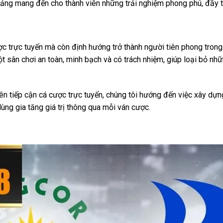
tảng mang đến cho thành viên những trải nghiệm phong phú, đầy th
c trực tuyến mà còn định hướng trở thành người tiên phong trong 
một sân chơi an toàn, minh bạch và có trách nhiệm, giúp loại bỏ nh
n tiếp cận cá cược trực tuyến, chúng tôi hướng đến việc xây dựng 
dùng gia tăng giá trị thông qua mỗi ván cược.