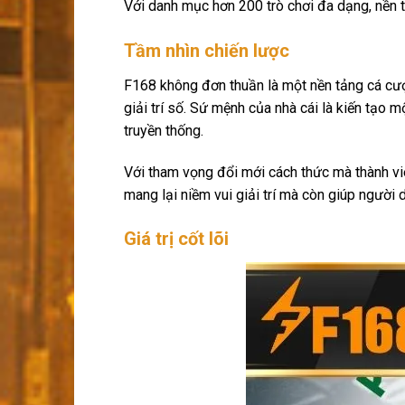
Với danh mục hơn 200 trò chơi đa dạng, nền 
Tầm nhìn chiến lược
F168 không đơn thuần là một nền tảng cá cượ
giải trí số. Sứ mệnh của nhà cái là kiến tạo 
truyền thống.
Với tham vọng đổi mới cách thức mà thành viê
mang lại niềm vui giải trí mà còn giúp người 
Giá trị cốt lõi