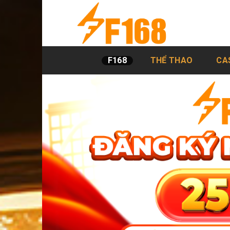
Bỏ
qua
nội
dung
F168
THỂ THAO
CA