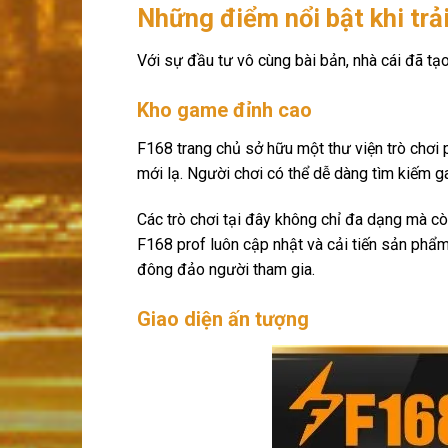
Những điểm nổi bật khi trả
Với sự đầu tư vô cùng bài bản, nhà cái đã t
Kho game đỉnh cao
F168 trang chủ sở hữu một thư viện trò chơi 
mới lạ. Người chơi có thể dễ dàng tìm kiếm ga
Các trò chơi tại đây không chỉ đa dạng mà c
F168 prof luôn cập nhật và cải tiến sản phẩm,
đông đảo người tham gia.
Giao diện ấn tượng