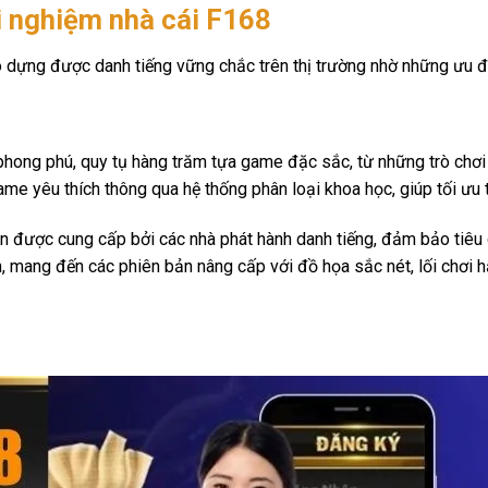
i nghiệm nhà cái F168
ạo dựng được danh tiếng vững chắc trên thị trường nhờ những ưu 
phong phú, quy tụ hàng trăm tựa game đặc sắc, từ những trò chơi 
me yêu thích thông qua hệ thống phân loại khoa học, giúp tối ưu 
òn được cung cấp bởi các nhà phát hành danh tiếng, đảm bảo tiêu
 mang đến các phiên bản nâng cấp với đồ họa sắc nét, lối chơi hấp