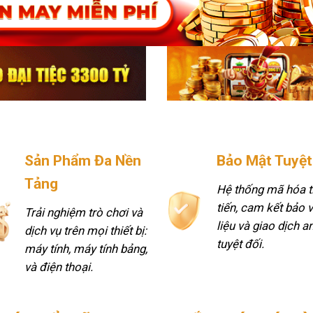
Sản Phẩm Đa Nền
Bảo Mật Tuyệt
Tảng
Hệ thống mã hóa t
tiến, cam kết bảo 
Trải nghiệm trò chơi và
liệu và giao dịch a
dịch vụ trên mọi thiết bị:
tuyệt đối.
máy tính, máy tính bảng,
và điện thoại.