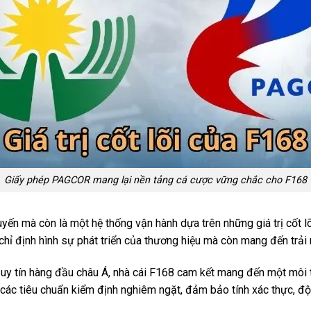
Giấy phép PAGCOR mang lại nền tảng cá cược vững chắc cho F168
yến mà còn là một hệ thống vận hành dựa trên những giá trị cốt lõ
chỉ định hình sự phát triển của thương hiệu mà còn mang đến trải 
y tín hàng đầu châu Á, nhà cái F168 cam kết mang đến một môi t
ủ các tiêu chuẩn kiểm định nghiêm ngặt, đảm bảo tính xác thực, độ