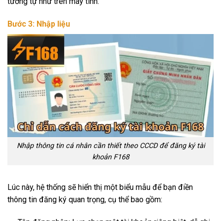
tương tự như trên máy tính.
Bước 3: Nhập liệu
Nhập thông tin cá nhân cần thiết theo CCCD để đăng ký tài
khoản F168
Lúc này, hệ thống sẽ hiển thị một biểu mẫu để bạn điền
thông tin đăng ký quan trọng, cụ thể bao gồm: