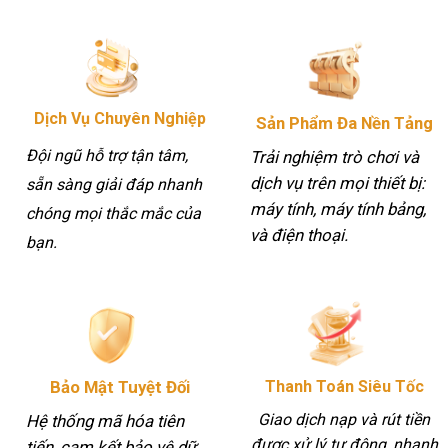
Dịch Vụ Chuyên Nghiệp
Sản Phẩm Đa Nền Tảng
Đội ngũ hỗ trợ tận tâm,
Trải nghiệm trò chơi và
dịch vụ trên mọi thiết bị:
sẵn sàng giải đáp nhanh
máy tính, máy tính bảng,
chóng mọi thắc mắc của
và điện thoại.
bạn.
Bảo Mật Tuyệt Đối
Thanh Toán Siêu Tốc
Giao dịch nạp và rút tiền
Hệ thống mã hóa tiên
được xử lý tự động, nhanh
tiến, cam kết bảo vệ dữ