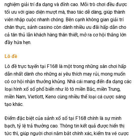
nghiệm giải trí đa dạng và đỉnh cao. Mỗi trò chơi đều được
tối ưu với giao diện mượt mà, thao tác dễ dàng, giúp thành
viên nhập cuộc nhanh chóng. Bên cạnh không gian giải trí
chân thực, sảnh casino còn dành nhiều ưu đãi hấp dẫn cho
cả tân thủ lẫn khách hàng thân thiết, mở ra cơ hội thắng lớn
đầy hứa hẹn.
Lô đề
Lô đề trực tuyến tại F168 là một trong những sân chơi hấp
dẫn nhất dành cho những ai yêu thích may rủi, mong muốn
có cơ hội nhận thưởng khủng. Nhà cái mang đến đa dạng các
loại hình xổ số phổ biến như lô tô miền Bắc, miền Trung,
miền Nam, Vietlott, Keno cùng nhiều thể loại cá cược sáng
tạo khác.
Điểm đặc biệt của sảnh xổ số tại F168 chính là sự minh
bạch, tỷ lệ trả thưởng cao. Thông tin kết quả được hiển thị
tức thì, giúp người chơi nắm bắt chính xác, kiểm tra vé cược