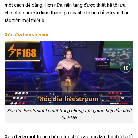
một cách dễ dàng. Hơn nữa, nền tảng được thiết kế tối ưu,
cho phép người dùng tham gia nhanh chóng chỉ với vài thao
tác trên mọi thiết bị.
Xóc đĩa livestream
Xóc đĩa livestream là một trong những tựa game hấp dẫn nhất
tại F168
Xóc đĩa là một trong những trò chơi cá cược lâu đời được rất