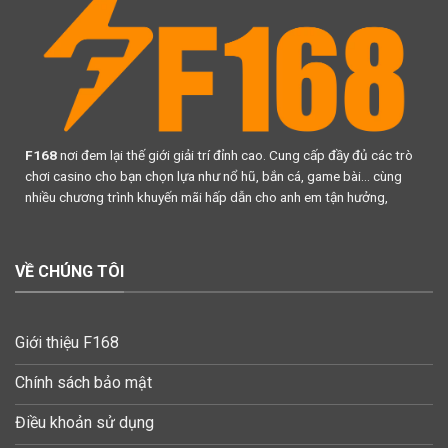
F168
nơi đem lại thế giới giải trí đỉnh cao. Cung cấp đầy đủ các trò
chơi casino cho bạn chọn lựa như nổ hũ, bắn cá, game bài... cùng
nhiều chương trình khuyến mãi hấp dẫn cho anh em tận hưởng,
VỀ CHÚNG TÔI
Giới thiệu F168
Chính sách bảo mật
Điều khoản sử dụng