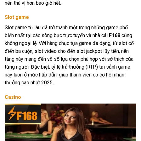
nên thú vị hơn bao giờ hết.
Slot game
Slot game từ lâu đã trở thành một trong những game phổ
biến nhất tại các sòng bạc trực tuyến và nhà cái
F168
cũng
không ngoại lệ. Với hàng chục tựa game đa dạng, từ slot cổ
điển ba cuộn, slot video cho đến slot jackpot lũy tiến, nền
tảng này mang đến vô số lựa chọn phù hợp với sở thích của
từng người. Đặc biệt, tỷ lệ trả thưởng (RTP) tại sảnh game
này luôn ở mức hấp dẫn, giúp thành viên có cơ hội nhận
thưởng cao nhất 2025.
Casino