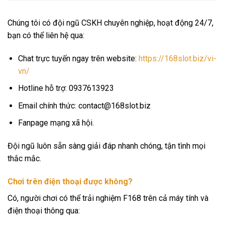
Chúng tôi có đội ngũ CSKH chuyên nghiệp, hoạt động 24/7,
bạn có thể liên hệ qua:
Chat trực tuyến ngay trên website:
https://168slot.biz/vi-
vn/
Hotline hỗ trợ: 0937613923
Email chính thức:
contact@168slot.biz
Fanpage mạng xã hội.
Đội ngũ luôn sẵn sàng giải đáp nhanh chóng, tận tình mọi
thắc mắc.
Chơi trên điện thoại được không?
Có, người chơi có thể trải nghiệm F168 trên cả máy tính và
điện thoại thông qua: