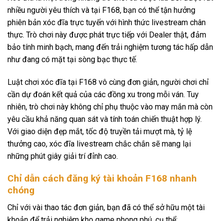
nhiều người yêu thích và tại F168, bạn có thể tận hưởng
phiên bản xóc đĩa trực tuyến với hình thức livestream chân
thực. Trò chơi này được phát trực tiếp với Dealer thật, đảm
bảo tính minh bạch, mang đến trải nghiệm tương tác hấp dẫn
như đang có mặt tại sòng bạc thực tế.
Luật chơi xóc đĩa tại F168 vô cùng đơn giản, người chơi chỉ
cần dự đoán kết quả của các đồng xu trong mỗi ván. Tuy
nhiên, trò chơi này không chỉ phụ thuộc vào may mắn mà còn
yêu cầu khả năng quan sát và tính toán chiến thuật hợp lý.
Với giao diện đẹp mắt, tốc độ truyền tải mượt mà, tỷ lệ
thưởng cao, xóc đĩa livestream chắc chắn sẽ mang lại
những phút giây giải trí đỉnh cao.
Chỉ dẫn cách đăng ký tài khoản F168 nhanh
chóng
Chỉ với vài thao tác đơn giản, bạn đã có thể sở hữu một tài
khoản để trải nghiệm kho game phong phú, cụ thể: