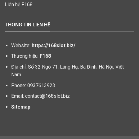
Liên hệ F168
THÔNG TIN LIÊN HỆ
Website:
https://168slot.biz/
Thương hiệu:
F168
Địa chỉ: Số 32 Ngõ 71, Láng Hạ, Ba Đình, Hà Nội, Việt
Nam
Phone: 0937613923
Email:
contact@168slot.biz
Sitemap