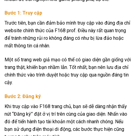
Bước 1: Truy cập
Trước tiên, bạn cần đảm bảo mình truy cập vào đúng địa chỉ
website chính thức của F168 prof. Điều này rất quan trọng
để tránh những rủi ro không đáng có như bị lừa đảo hoặc
mất thông tin cá nhân.
Một số trang web giả mạo có thể có giao diện gần giống với
trang thật, khiến bạn nhầm lẫn. Tốt nhất, bạn nên lưu địa chỉ
chính thức vào trình duyệt hoặc truy cập qua nguồn đáng tin
cậy.
Bước 2: Đăng ký
Khi truy cập vào F168 trang chủ, bạn sẽ dễ dàng nhận thấy
nút “Đăng ký” đặt ở vị trí trên cùng của giao diện. Nhấn vào
đó để tiến hành tạo tài khoản một cách nhanh chóng. Nếu
bạn sử dụng điện thoại di động, các bước thực hiện cũng