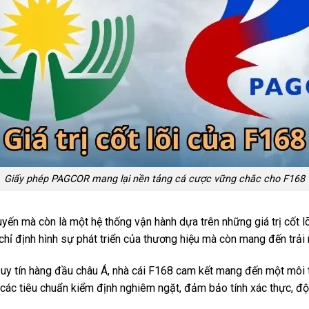
Giấy phép PAGCOR mang lại nền tảng cá cược vững chắc cho F168
yến mà còn là một hệ thống vận hành dựa trên những giá trị cốt lõ
chỉ định hình sự phát triển của thương hiệu mà còn mang đến trải 
y tín hàng đầu châu Á, nhà cái F168 cam kết mang đến một môi t
ủ các tiêu chuẩn kiểm định nghiêm ngặt, đảm bảo tính xác thực, độ