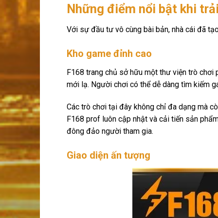
Những điểm nổi bật khi trả
Với sự đầu tư vô cùng bài bản, nhà cái đã t
Kho game đỉnh cao
F168 trang chủ sở hữu một thư viện trò chơi 
mới lạ. Người chơi có thể dễ dàng tìm kiếm ga
Các trò chơi tại đây không chỉ đa dạng mà c
F168 prof luôn cập nhật và cải tiến sản phẩm,
đông đảo người tham gia.
Giao diện ấn tượng