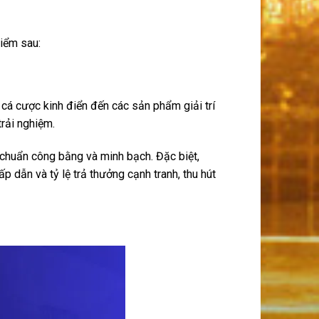
điểm sau:
cá cược kinh điển đến các sản phẩm giải trí
trải nghiệm.
 chuẩn công bằng và minh bạch. Đặc biệt,
 dẫn và tỷ lệ trả thưởng cạnh tranh, thu hút