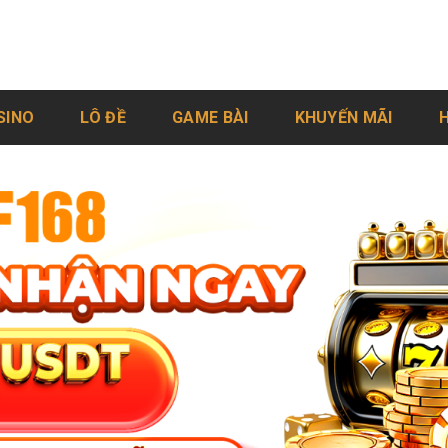
SINO
LÔ ĐỀ
GAME BÀI
KHUYẾN MÃI