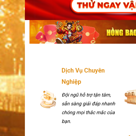
Dịch Vụ Chuyên
Nghiệp
Đội ngũ hỗ trợ tận tâm,
sẵn sàng giải đáp nhanh
chóng mọi thắc mắc của
bạn.