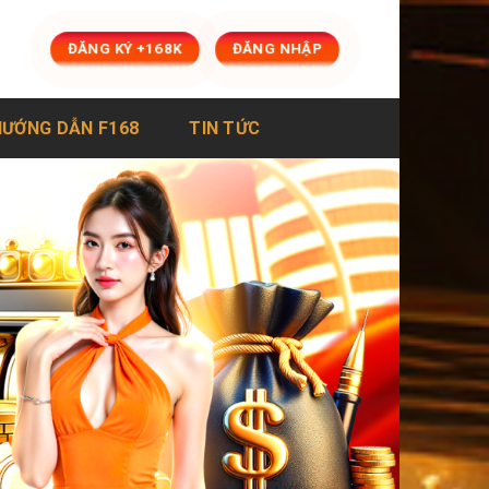
ĐĂNG KÝ +168K
ĐĂNG NHẬP
HƯỚNG DẪN F168
TIN TỨC