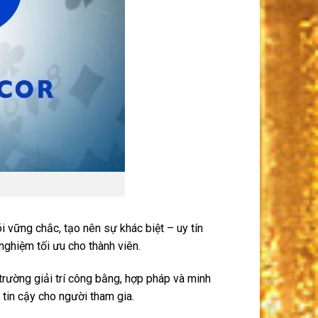
i vững chắc, tạo nên sự khác biệt – uy tín
nghiệm tối ưu cho thành viên.
rường giải trí công bằng, hợp pháp và minh
 tin cậy cho người tham gia.