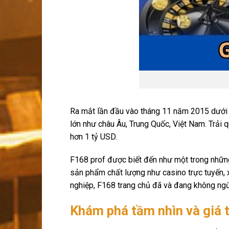
Ra mắt lần đầu vào tháng 11 năm 2015 dưới sự
lớn như châu Âu, Trung Quốc, Việt Nam. Trải q
hơn 1 tỷ USD.
F168 prof được biết đến như một trong những
sản phẩm chất lượng như casino trực tuyến, x
nghiệp, F168 trang chủ đã và đang không ngừn
Khám phá tầm nhìn và giá t