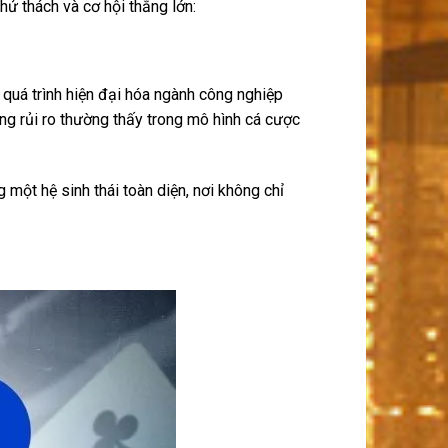
ử thách và cơ hội thắng lớn:
quá trình hiện đại hóa ngành công nghiệp
ững rủi ro thường thấy trong mô hình cá cược
một hệ sinh thái toàn diện, nơi không chỉ