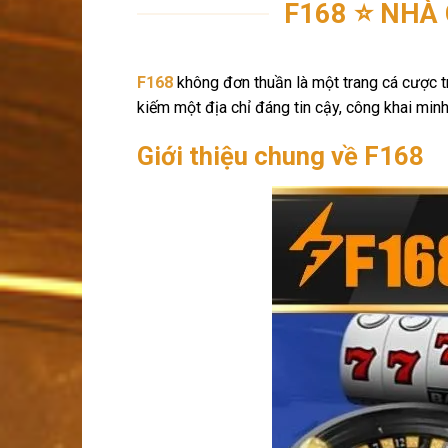
F168 ⭐️ NHÀ
F168
không đơn thuần là một trang cá cược tr
kiếm một địa chỉ đáng tin cậy, công khai min
Giới thiệu chung về F168