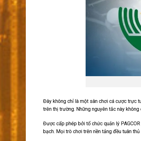
Đây không chỉ là một sân chơi cá cược trực tu
trên thị trường. Những nguyên tắc này không 
Được cấp phép bởi tổ chức quản lý PAGCOR u
bạch. Mọi trò chơi trên nền tảng đều tuân th