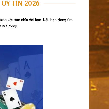
 UY TÍN 2026
dựng với tầm nhìn dài hạn. Nếu bạn đang tìm
n lý tưởng!