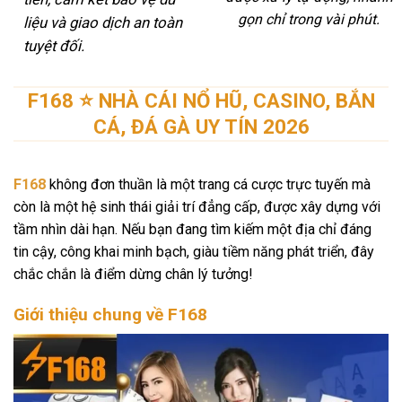
gọn chỉ trong vài phút.
liệu và giao dịch an toàn
tuyệt đối.
F168 ⭐️ NHÀ CÁI NỔ HŨ, CASINO, BẮN
CÁ, ĐÁ GÀ UY TÍN 2026
F168
không đơn thuần là một trang cá cược trực tuyến mà
còn là một hệ sinh thái giải trí đẳng cấp, được xây dựng với
tầm nhìn dài hạn. Nếu bạn đang tìm kiếm một địa chỉ đáng
tin cậy, công khai minh bạch, giàu tiềm năng phát triển, đây
chắc chắn là điểm dừng chân lý tưởng!
Giới thiệu chung về F168