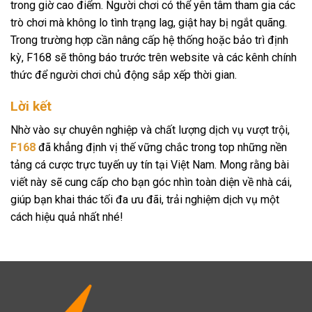
trong giờ cao điểm. Người chơi có thể yên tâm tham gia các
trò chơi mà không lo tình trạng lag, giật hay bị ngắt quãng.
Trong trường hợp cần nâng cấp hệ thống hoặc bảo trì định
kỳ, F168 sẽ thông báo trước trên website và các kênh chính
thức để người chơi chủ động sắp xếp thời gian.
Lời kết
Nhờ vào sự chuyên nghiệp và chất lượng dịch vụ vượt trội,
F168
đã khẳng định vị thế vững chắc trong top những nền
tảng cá cược trực tuyến uy tín tại Việt Nam. Mong rằng bài
viết này sẽ cung cấp cho bạn góc nhìn toàn diện về nhà cái,
giúp bạn khai thác tối đa ưu đãi, trải nghiệm dịch vụ một
cách hiệu quả nhất nhé!