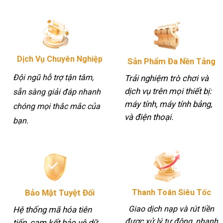
Dịch Vụ Chuyên Nghiệp
Sản Phẩm Đa Nền Tảng
Đội ngũ hỗ trợ tận tâm,
Trải nghiệm trò chơi và
dịch vụ trên mọi thiết bị:
sẵn sàng giải đáp nhanh
máy tính, máy tính bảng,
chóng mọi thắc mắc của
và điện thoại.
bạn.
Bảo Mật Tuyệt Đối
Thanh Toán Siêu Tốc
Giao dịch nạp và rút tiền
Hệ thống mã hóa tiên
được xử lý tự động, nhanh
tiến, cam kết bảo vệ dữ