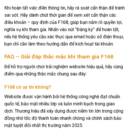
Khi hoàn tất việc điền thông tin, hãy rà soát cẩn thận để tránh
sai sót. Hãy dành chút thời gian để xem xét cẩn thận các
điều khoản – quy định của F168, giúp bạn nắm rõ quyền lợi,
nghĩa vụ khi tham gia. Nhấn vào nút “Đăng ký” để hoàn tất,
nếu hệ thống yêu cầu xác thực qua email hoặc số điện thoại,
bạn chỉ cần làm theo hướng dẫn để kích hoạt tài khoản.
FAQ – Giải đáp thắc mắc khi tham gia F168
Để hỗ trợ người chơi trải nghiệm website hiệu quả, hãy cùng
điểm qua những thắc mắc chung sau đây:
F168 có uy tín không?
Website được vận hành bởi hệ thống công nghệ đạt chuẩn
quốc tế, bảo mật nhiều lớp và luôn minh bạch trong giao
dịch. Thương hiệu đã xây dựng được niềm tin lớn trong cộng
đồng nhờ tốc độ thanh toán nhanh chóng và chính sách bảo
mật tuyệt đối nhất thị trường năm 2025.