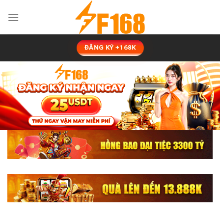
Bỏ
qua
nội
dung
ĐĂNG KÝ +168K