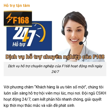
Hỗ trợ tận tâm
Dịch vụ hỗ trợ chuyên nghiệp của F168 hoạt động mỗi ngày
24/7
Với phương châm “Khách hàng là ưu tiên số một”, chúng tôi
luôn sẵn sàng hỗ trợ hội viên mọi lúc, mọi nơi. Đội ngũ CSKH
hoạt động 24/7, cam kết phản hồi nhanh chóng, giải quyết
kịp thời mọi thắc mắc và vấn đề phát sinh.